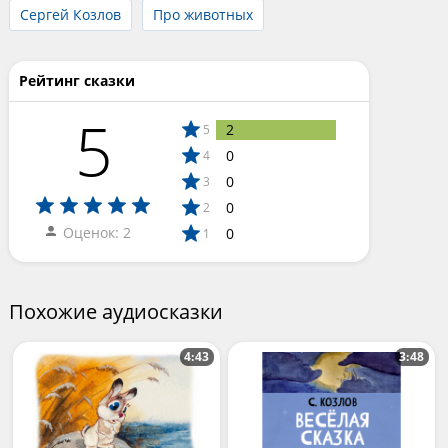
Сергей Козлов
Про животных
Рейтинг сказки
5
2
5
0
4
0
3
0
2
Оценок: 2
0
1
Похожие аудиосказки
4:43
3:48