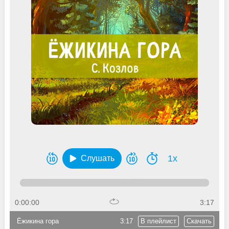
1x
Слушать
0:00:00
3:17
Ёжикина гора
3:17
В плейлист
Скачать