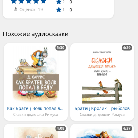
0
2
Оценок: 19
0
1
Похожие аудиосказки
5:30
4:39
Как Братец Волк попал в беду
Братец Кролик – рыболов
Сказки дядюшки Римуса
Сказки дядюшки Римуса
4:08
4:37