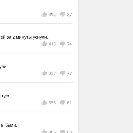
394
87
тей за 2 минуты уснули.
416
74
ули
337
77
ветую
355
61
на  были.
305
63