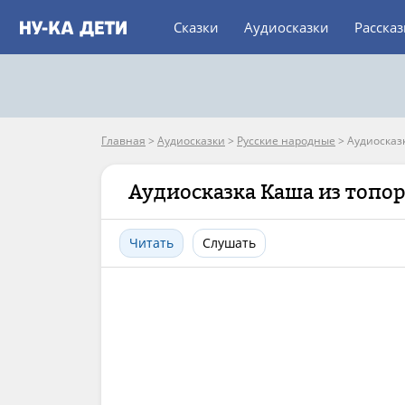
Сказки
Аудиосказки
Расска
Главная
>
Аудиосказки
>
Русские народные
>
Аудиосказ
Аудиосказка Каша из топо
Читать
Слушать