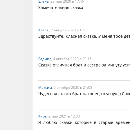
Елена
, 28 мая 2020 в 17:46
Замечательная сказка
Алеся
, 7 августа 2020 в 16:06
Здраствуйте. Класная сказка. У меня трое де
Радмир
, 4 октября 2020 в 20:15
Сказка отличная брат и сестра за минуту усн
Максим
, 5 октября 2020 в 21:35
Чудесная сказка брат наконец то уснул ;) Со
Кира
, 2 мая 2021 в 12:00
Я  люблю  сказки  которые  в  старые  време