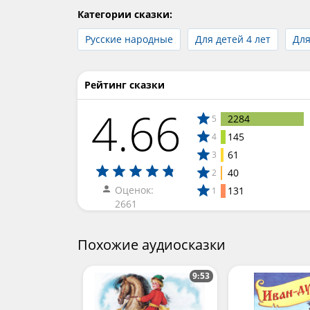
Категории сказки:
Русские народные
Для детей 4 лет
Для
Рейтинг сказки
4.66
2284
5
145
4
61
3
40
2
Оценок:
131
1
2661
Похожие аудиосказки
9:53