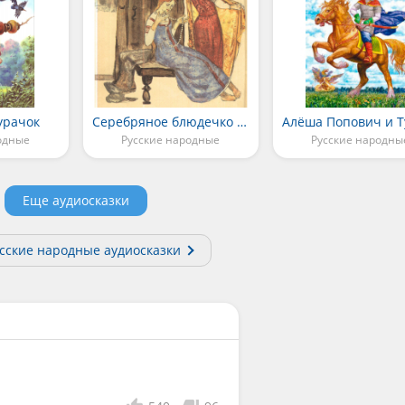
урачок
Серебряное блюдечко и наливное яблочко
одные
Русские народные
Русские народны
Еще аудиосказки
усские народные аудиосказки