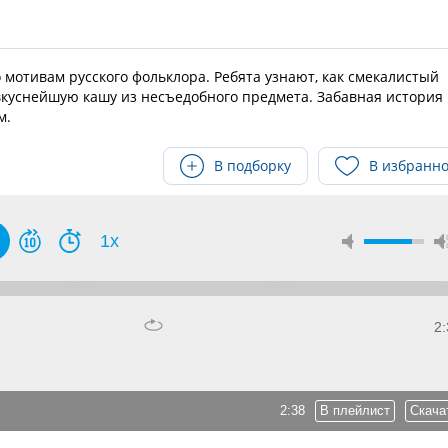
о мотивам русского фольклора. Ребята узнают, как смекалистый
вкуснейшую кашу из несъедобного предмета. Забавная история
м.
В подборку
В избранн
1x
2:
2:38
В плейлист
Скача