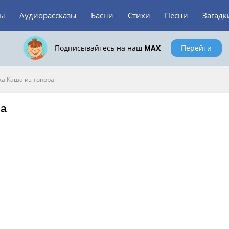
зы
Аудиорассказы
Басни
Стихи
Песни
Загадк
Подписывайтесь на наш
MAX
Перейти
ка Каша из топора
ра