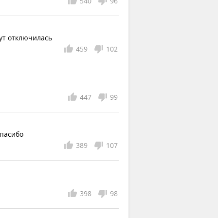
540
96
нут отключилась
459
102
447
99
спасибо
389
107
398
98