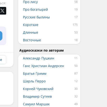
Про лису
ься:
Про богатырей
Русские былины
Короткие
Длинные
Восточные
Аудиосказки по авторам
Александр Пушкин
ое
Ганс Христиан Андерсен
Братья Гримм
Шарль Перро
Корней Чуковский
Владимир Сутеев
Самуил Маршак