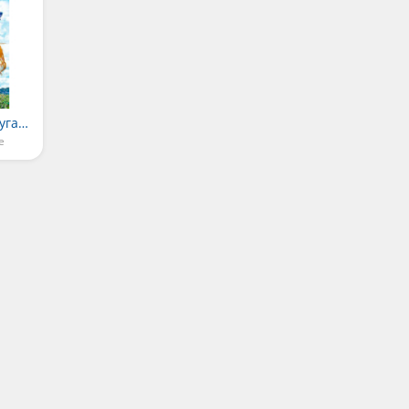
Алёша Попович и Тугарин Змей
е