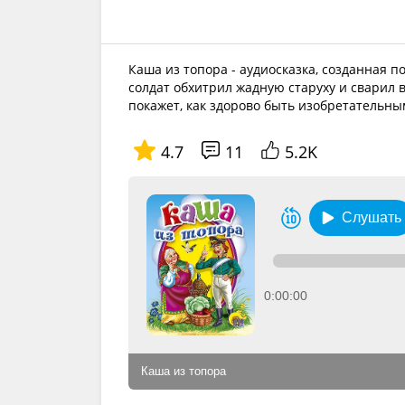
Каша из топора - аудиосказка, созданная п
солдат обхитрил жадную старуху и сварил 
покажет, как здорово быть изобретательны
4.7
11
5.2K
Слушать
0:00:00
Каша из топора