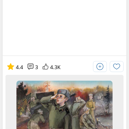
4.4
3
4.3K