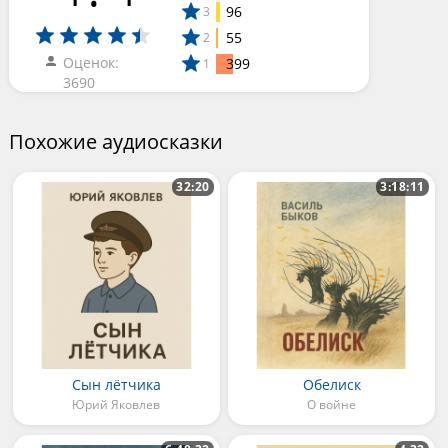
96
3
55
2
Оценок:
399
1
3690
Похожие аудиосказки
32:20
3:18:11
Сын лётчика
Обелиск
Юрий Яковлев
О войне