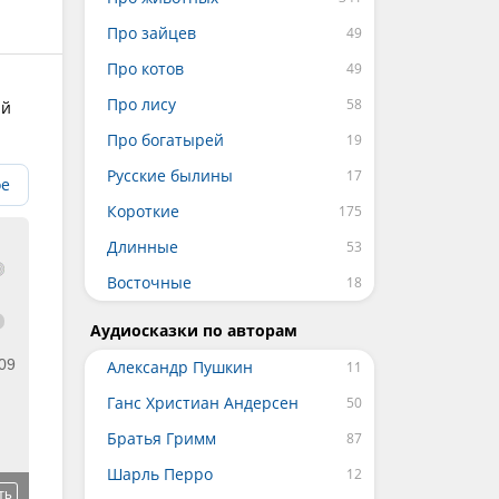
Про зайцев
Про котов
Про лису
ый
Про богатырей
Русские былины
ое
Короткие
Длинные
Восточные
Аудиосказки по авторам
09
Александр Пушкин
Ганс Христиан Андерсен
Братья Гримм
Шарль Перро
ть