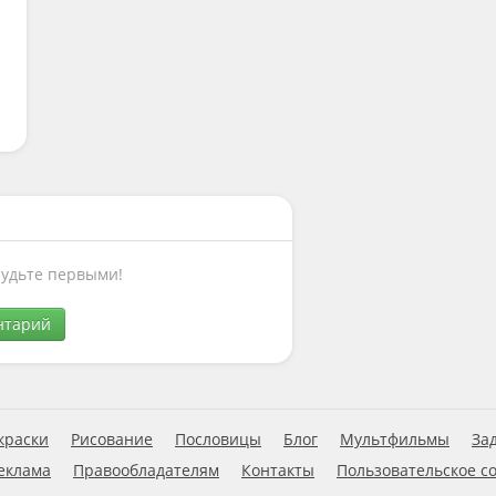
Будьте первыми!
нтарий
краски
Рисование
Пословицы
Блог
Мультфильмы
За
еклама
Правообладателям
Контакты
Пользовательское с