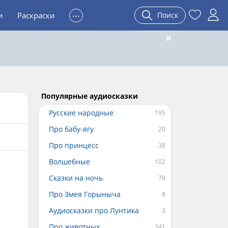
...
и
Раскраски
Поиск
Популярные аудиосказки
Русские народные
Про бабу-ягу
Про принцесс
Волшебные
Сказки на ночь
Про Змея Горыныча
Аудиосказки про Лунтика
Про животных