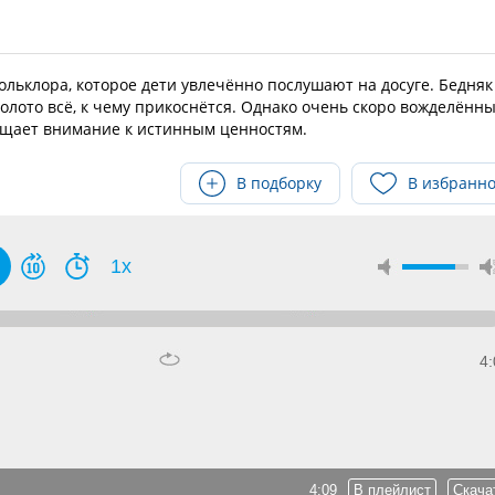
ольклора, которое дети увлечённо послушают на досуге. Бедняк
олото всё, к чему прикоснётся. Однако очень скоро вожделённ
ращает внимание к истинным ценностям.
В подборку
В избранн
1x
4:
4:09
В плейлист
Скача