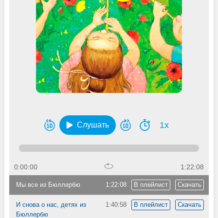
1x
Слушать
0:00:00
1:22:08
Мы все из Бюллербю
1:22:08
В плейлист
Скачать
И снова о нас, детях из
1:40:58
В плейлист
Скачать
Бюллербю