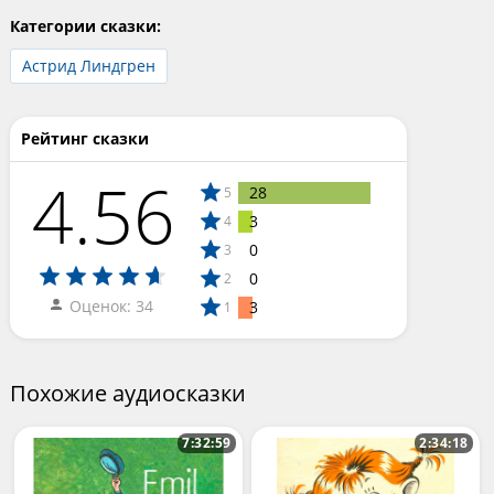
Категории сказки:
Астрид Линдгрен
Рейтинг сказки
4.56
28
5
3
4
0
3
0
2
Оценок: 34
3
1
Похожие аудиосказки
7:32:59
2:34:18