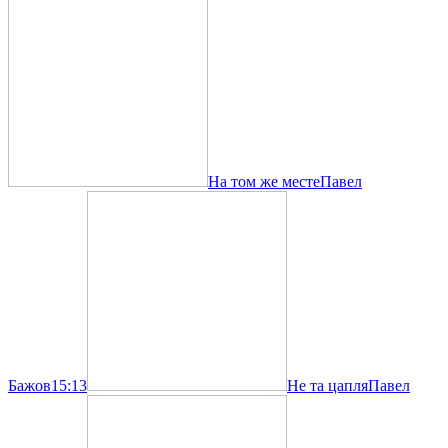
На том же месте
Павел
Бажов
15:13
Не та цапля
Павел