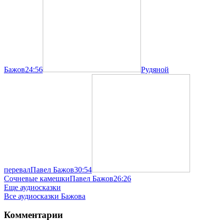
Бажов
24:56
Рудяной
перевал
Павел Бажов
30:54
Сочневые камешки
Павел Бажов
26:26
Еще аудиосказки
Все аудиосказки Бажова
Комментарии