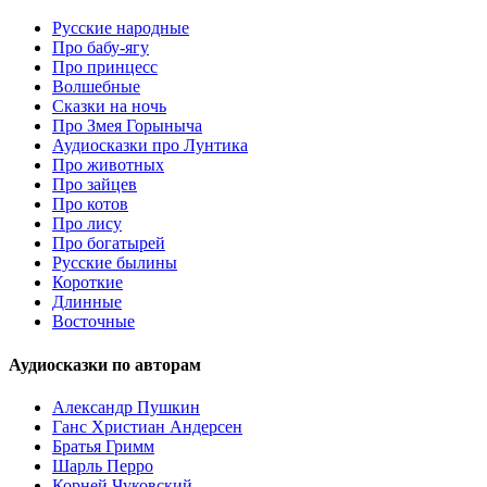
Русские народные
Про бабу-ягу
Про принцесс
Волшебные
Сказки на ночь
Про Змея Горыныча
Аудиосказки про Лунтика
Про животных
Про зайцев
Про котов
Про лису
Про богатырей
Русские былины
Короткие
Длинные
Восточные
Аудиосказки по авторам
Александр Пушкин
Ганс Христиан Андерсен
Братья Гримм
Шарль Перро
Корней Чуковский