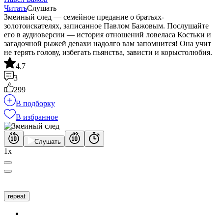
Читать
Слушать
Змеиный след — семейное предание о братьях-
золотоискателях, записанное Павлом Бажовым. Послушайте
его в аудиоверсии — история отношений ловеласа Костьки и
загадочной рыжей девахи надолго вам запомнится! Она учит
не терять голову, избегать пьянства, зависти и корыстолюбия.
4.7
3
299
В подборку
В избранное
Слушать
1x
repeat