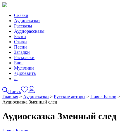
Сказки
Аудиосказки
Рассказы
Аудиорассказы
Басни
Стихи
Песни
Загадки
Раскраски
Блог
Мультики
+
Добавить
...
Поиск
Главная
>
Аудиосказки
>
Русские авторы
>
Павел Бажов
>
Аудиосказка Змеиный след
Аудиосказка Змеиный след
Павел Бажов