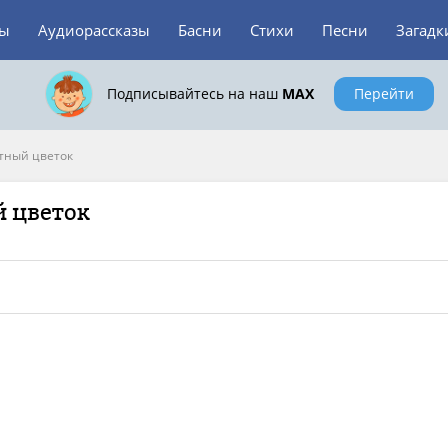
зы
Аудиорассказы
Басни
Стихи
Песни
Загадк
Подписывайтесь на наш
MAX
Перейти
тный цветок
й цветок