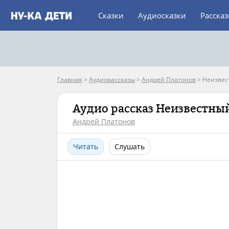
Сказки
Аудиосказки
Расска
Главная
>
Аудиорассказы
>
Андрей Платонов
>
Неизвес
Аудио рассказ Неизвестны
Андрей Платонов
Читать
Слушать