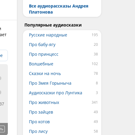
Все аудиорассказы Андрея
Платонова
Популярные аудиосказки
и
ает
Русские народные
Про бабу-ягу
Про принцесс
ое
Волшебные
Сказки на ночь
Про Змея Горыныча
Аудиосказки про Лунтика
Про животных
37
Про зайцев
Про котов
ть
Про лису