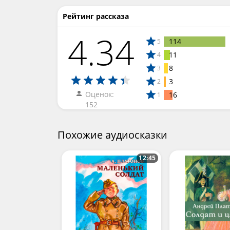
Рейтинг рассказа
4.34
114
5
11
4
8
3
3
2
Оценок:
16
1
152
Похожие аудиосказки
12:45