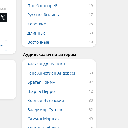
Про богатырей
ься:
Русские былины
Короткие
Длинные
Восточные
ое
Аудиосказки по авторам
Александр Пушкин
Ганс Христиан Андерсен
Братья Гримм
Шарль Перро
Корней Чуковский
Владимир Сутеев
Самуил Маршак
Мамин-Сибиряк