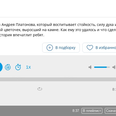
Андрея Платонова, который воспитывает стойкость, силу духа 
 цветочек, выросший на камне. Как ему это удалось и что сдел
стория впечатлит ребят.
В подборку
В избранн
1x
8:
8:37
В плейлист
Скача