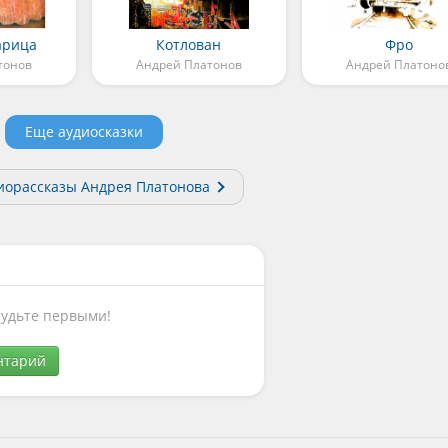
арица
Котлован
Фро
тонов
Андрей Платонов
Андрей Платоно
Еще аудиосказки
иорассказы Андрея Платонова
Будьте первыми!
нтарий