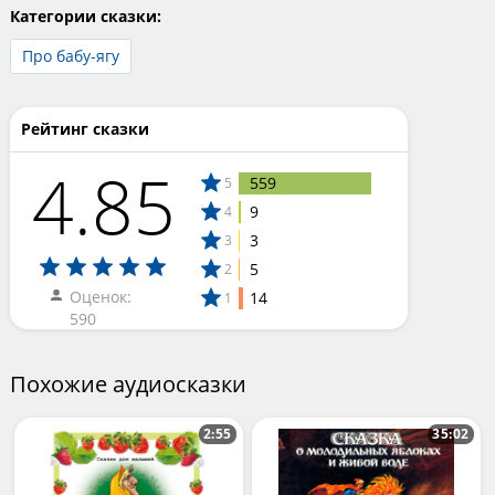
Категории сказки:
Про бабу-ягу
Рейтинг сказки
4.85
559
5
9
4
3
3
5
2
Оценок:
14
1
590
Похожие аудиосказки
2:55
35:02