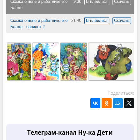
Сказка о попе и работнике его
9:30
В плейлист
Скачать
Балде
Сказка о попе и работнике его
21:40
В плейлист
Скачать
Балде - вариант 2
Поделиться:
Телеграм-канал Ну-ка Дети