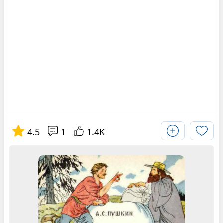
4.5
1
1.4K