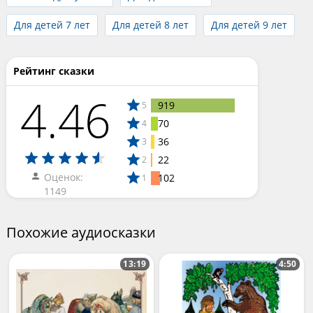
Для детей 7 лет
Для детей 8 лет
Для детей 9 лет
Рейтинг сказки
4.46
919
5
70
4
36
3
22
2
Оценок:
102
1
1149
Похожие аудиосказки
13:19
4:50