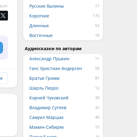
ься:
Русские былины
Короткие
Длинные
Восточные
Аудиосказки по авторам
Александр Пушкин
Ганс Христиан Андерсен
Братья Гримм
ое
Шарль Перро
Корней Чуковский
Владимир Сутеев
Самуил Маршак
Мамин-Сибиряк
Павел Бажов