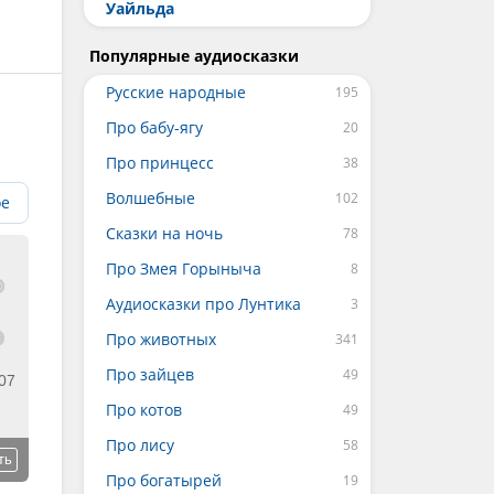
Уайльда
Популярные аудиосказки
Русские народные
Про бабу-ягу
Про принцесс
Волшебные
ое
Сказки на ночь
Про Змея Горыныча
Аудиосказки про Лунтика
Про животных
Про зайцев
07
Про котов
Про лису
ть
Про богатырей