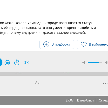
сказка Оскара Уайльда. В городе возвышается статуя,
ь её сердце из олова, зато оно умеет искренне любить и
ймут, почему внутренняя красота важнее внешней.
В подборку
В избранн
1x
27:
27:07
В плейлист
Скача