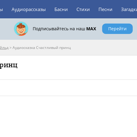
зы
Аудиорассказы
Басни
Стихи
Песни
Загадк
Подписывайтесь на наш
MAX
Перейти
айльд
>
Аудиосказка Счастливый принц
принц