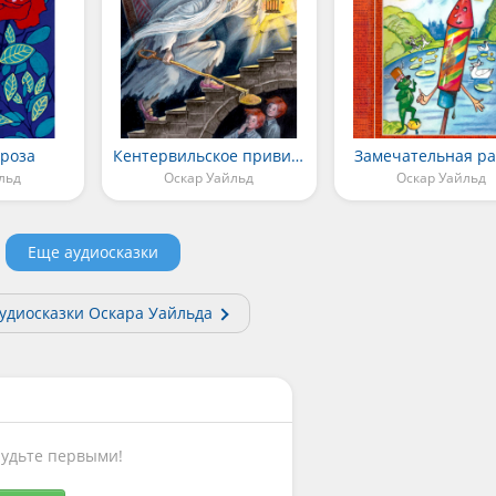
 роза
Кентервильское привидение
Замечательная ра
льд
Оскар Уайльд
Оскар Уайльд
Еще аудиосказки
аудиосказки Оскара Уайльда
Будьте первыми!