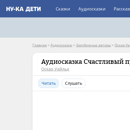
Сказки
Аудиосказки
Расска
Главная
>
Аудиосказки
>
Зарубежные авторы
>
Оскар У
Аудиосказка Счастливый 
Оскар Уайльд
Читать
Слушать