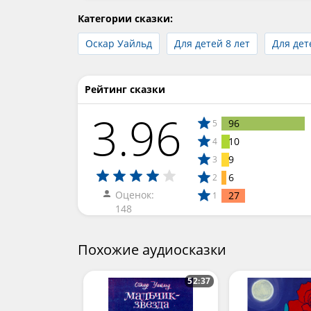
Категории сказки:
Оскар Уайльд
Для детей 8 лет
Для дет
Рейтинг сказки
3.96
96
5
10
4
9
3
6
2
Оценок:
27
1
148
Похожие аудиосказки
52:37