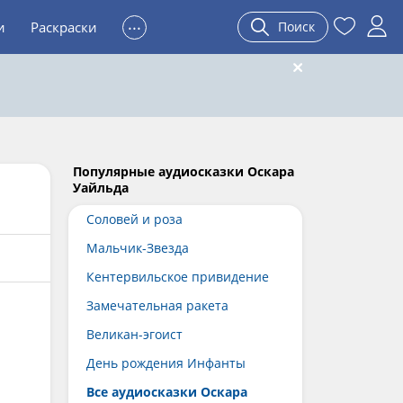
...
и
Раскраски
Поиск
Популярные аудиосказки Оскара
Уайльда
Соловей и роза
Мальчик-Звезда
Кентервильское привидение
Замечательная ракета
Великан-эгоист
День рождения Инфанты
Все аудиосказки Оскара