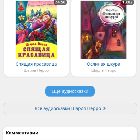
24:56
13:02
Спящая красавица
Ослиная шкура
Шарль Перро
Шарль Перро
Еще аудиосказки
Все аудиосказки Шарля Перро
Комментарии