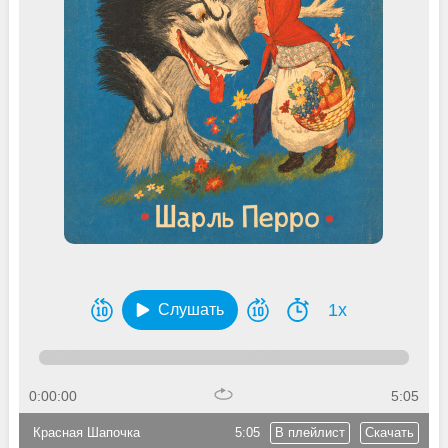
1x
Слушать
0:00:00
5:05
Красная Шапочка
5:05
В плейлист
Скачать