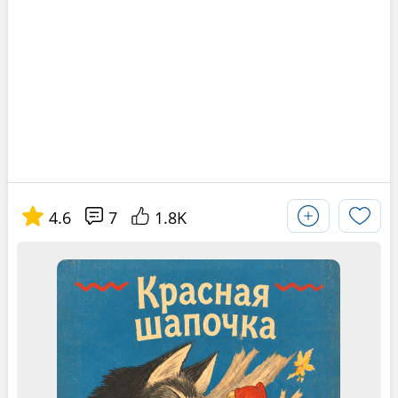
4.6
7
1.8K