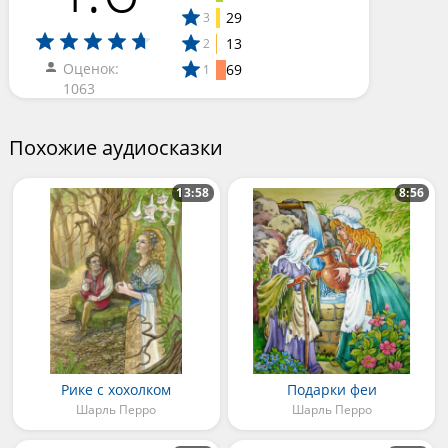
29
3
13
2
Оценок:
69
1
1063
Похожие аудиосказки
13:58
8:56
Рике с хохолком
Подарки феи
Шарль Перро
Шарль Перро