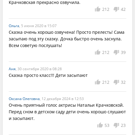
Крачковская прекрасно озвучила.
212
42
Ольга
, 5 июня 2020 в 15:07
Сказка очень хорошо озвучена! Просто прелесть! Сама 
засыпаю под эту сказку. Дочка быстро очень заснула. 
Всем советую послушать!
212
39
Аня
, 30 сентября 2020 в 08:28
Сказка просто класс!!! Дети засыпают 
212
32
Оксана Олеговна
, 12 декабря 2024 в 12:53
Очень приятный голос актрисы Натальи Крачковской.

Перед сном в детском саду дети очень хорошо слушают 
и засыпают.
53
23