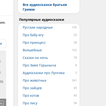
Все аудиосказки братьев
Гримм
Популярные аудиосказки
вии.
Русские народные
Про бабу-ягу
Про принцесс
ое
Волшебные
Сказки на ночь
Про Змея Горыныча
Аудиосказки про Лунтика
Про животных
36
Про зайцев
Про котов
Про лису
ть