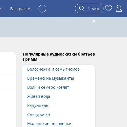
...
и
Раскраски
Поиск
Популярные аудиосказки братьев
Гримм
Белоснежка и семь гномов
Бременские музыканты
Волк и семеро козлят
Живая вода
Рапунцель
Снегурочка
Маленькие человечки