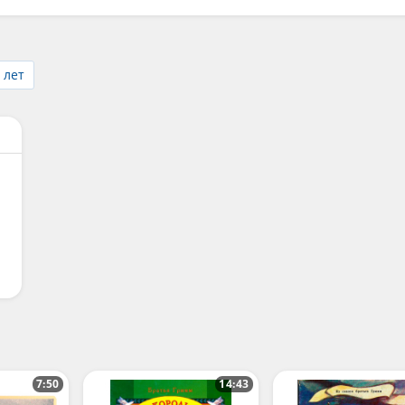
 лет
7:50
14:43