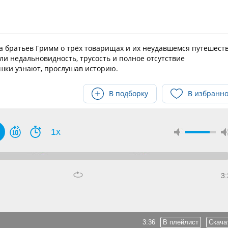
ка братьев Гримм о трёх товарищах и их неудавшемся путешест
и недальновидность, трусость и полное отсутствие
ишки узнают, прослушав историю.
В подборку
В избранн
1x
3:
3:36
В плейлист
Скача