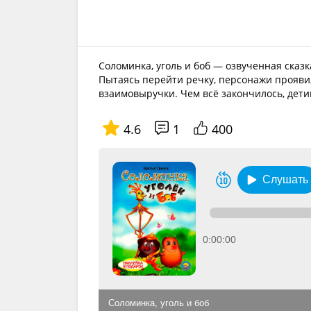
Соломинка, уголь и боб — озвученная сказ
Пытаясь перейти речку, персонажи проявил
взаимовыручки. Чем всё закончилось, дет
4.6
1
400
Слушать
0:00:00
Соломинка, уголь и боб