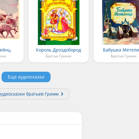
Гейнц
Король Дроздобород
Бабушка Метел
имм
Братья Гримм
Братья Гримм
Еще аудиосказки
аудиосказки братьев Гримм