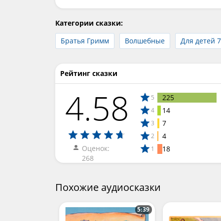
Категории сказки:
Братья Гримм
Волшебные
Для детей 7
Рейтинг сказки
4.58
225
5
14
4
7
3
4
2
Оценок:
18
1
268
Похожие аудиосказки
5:39