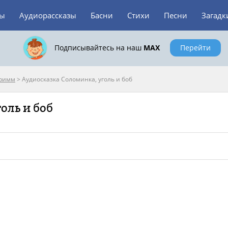
зы
Аудиорассказы
Басни
Стихи
Песни
Загадк
Подписывайтесь на наш
MAX
Перейти
Гримм
>
Аудиосказка Соломинка, уголь и боб
оль и боб