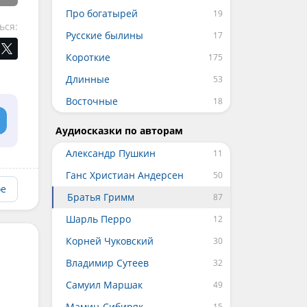
Про богатырей
ься:
Русские былины
Короткие
Длинные
Восточные
Аудиосказки по авторам
Александр Пушкин
Ганс Христиан Андерсен
ое
Братья Гримм
Шарль Перро
Корней Чуковский
Владимир Сутеев
Самуил Маршак
Мамин-Сибиряк