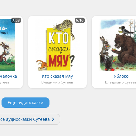
7:53
6:16
чалочка
Кто сказал мяу
Яблоко
утеев
Владимир Сутеев
Владимир Сутее
Еще аудиосказки
се аудиосказки Сутеева