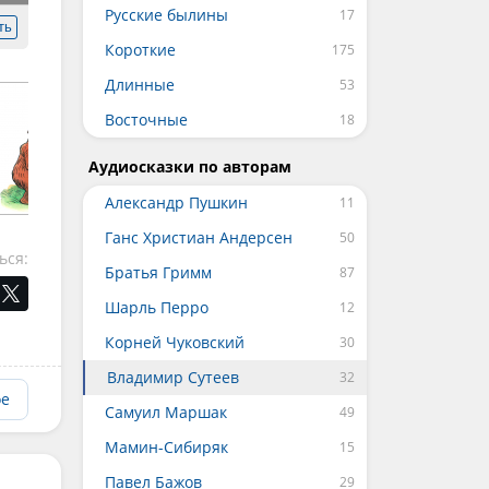
Русские былины
ть
Короткие
Длинные
Восточные
Аудиосказки по авторам
Александр Пушкин
Ганс Христиан Андерсен
ься:
Братья Гримм
Шарль Перро
Корней Чуковский
Владимир Сутеев
ое
Самуил Маршак
Мамин-Сибиряк
Павел Бажов