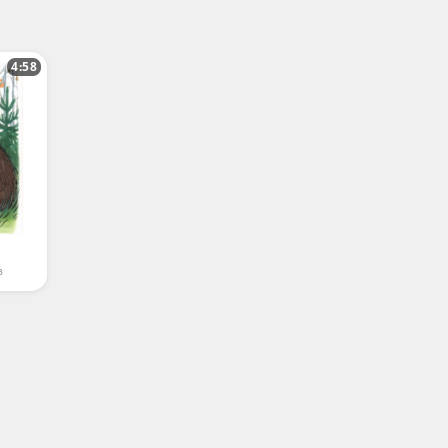
4:58
в