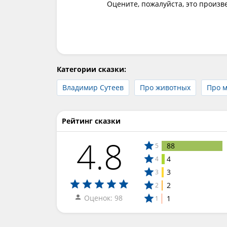
Оцените, пожалуйста, это произв
Категории сказки:
Владимир Сутеев
Про животных
Про 
Рейтинг сказки
4.8
88
5
4
4
3
3
2
2
Оценок: 98
1
1