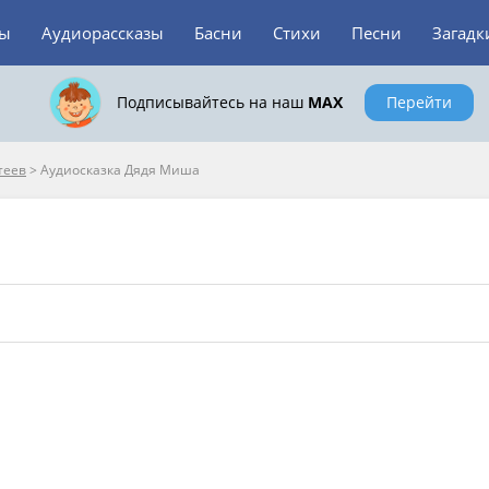
зы
Аудиорассказы
Басни
Стихи
Песни
Загадк
Подписывайтесь на наш
MAX
Перейти
теев
>
Аудиосказка Дядя Миша