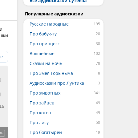
Все аудиосказки Сутеева
Популярные аудиосказки
Русские народные
 и
Про бабу-ягу
ишки
Про принцесс
Волшебные
ое
Сказки на ночь
Про Змея Горыныча
Аудиосказки про Лунтика
Про животных
Про зайцев
15
Про котов
Про лису
Про богатырей
ть