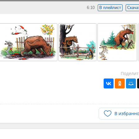
6:10
В плейлист
Скача
Поделит
В избранн