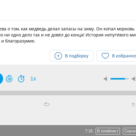
а о том, как медведь делал запасы на зиму. Он копал морковь
но ни одно дело так и не довёл до конца! История непутёвого м
 и благоразумие.
В подборку
В избранн
1x
7:
7:15
В плейлист
Скача