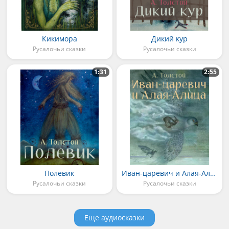
Кикимора
Дикий кур
Русалочьи сказки
Русалочьи сказки
1:31
2:55
Полевик
Иван-царевич и Алая-Алица
Русалочьи сказки
Русалочьи сказки
Еще аудиосказки