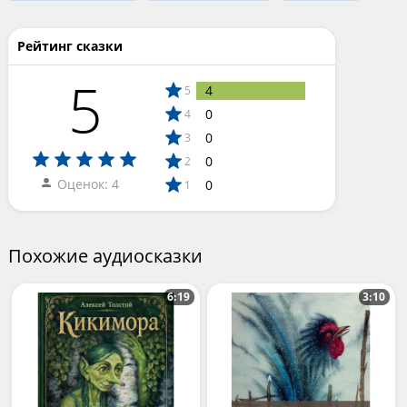
Рейтинг сказки
5
4
5
0
4
0
3
0
2
Оценок: 4
0
1
Похожие аудиосказки
6:19
3:10