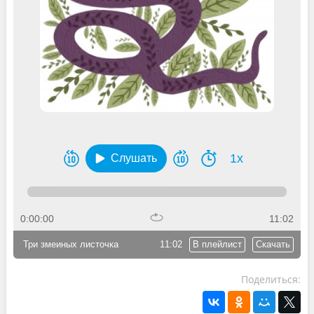
1x
Слушать
0:00:00
11:02
Три змеиных листочка
11:02
В плейлист
Скачать
Поделиться: