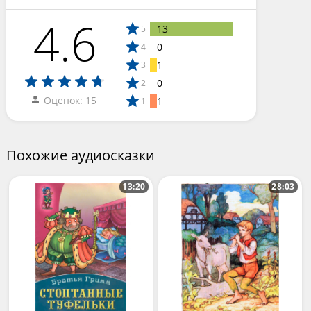
4.6
13
5
0
4
1
3
0
2
Оценок: 15
1
1
Похожие аудиосказки
13:20
28:03