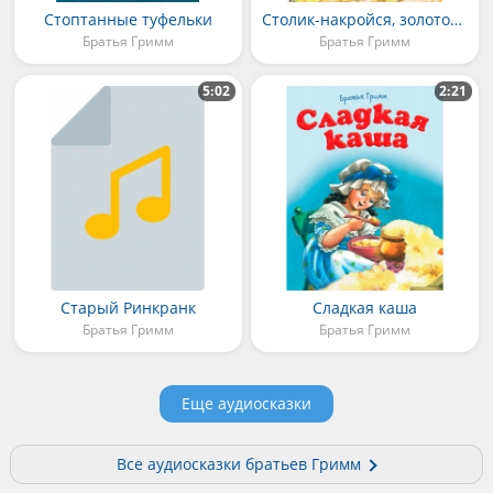
Стоптанные туфельки
Столик-накройся, золотой осел и дубинка из мешка
Братья Гримм
Братья Гримм
5:02
2:21
Старый Ринкранк
Сладкая каша
Братья Гримм
Братья Гримм
Еще аудиосказки
Все аудиосказки братьев Гримм