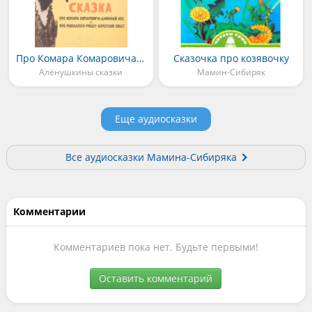
Про Комара Комаровича-длинный нос и про мохнатого Мишу-короткий хвост
Сказочка про козявочку
Алёнушкины cказки
Мамин-Сибиряк
Еще аудиосказки
Все аудиосказки Мамина-Сибиряка
Комментарии
Комментариев пока нет. Будьте первыми!
Оставить комментарий