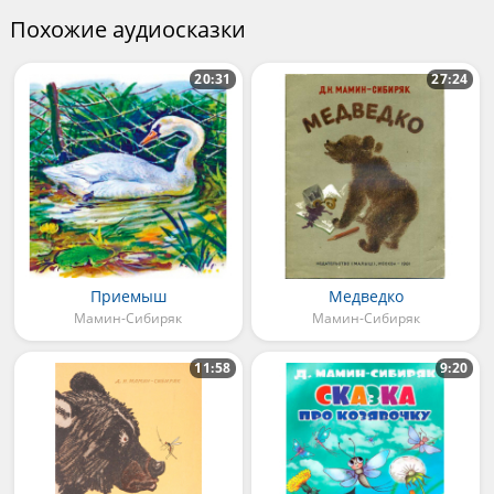
Похожие аудиосказки
20:31
27:24
Приемыш
Медведко
Мамин-Сибиряк
Мамин-Сибиряк
11:58
9:20