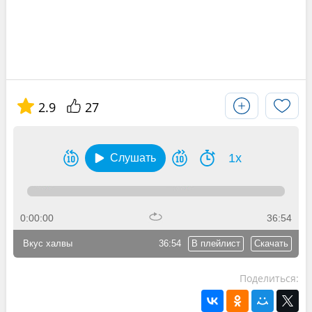
2.9
27
1x
Слушать
0:00:00
36:54
Вкус халвы
36:54
В плейлист
Скачать
Поделиться: