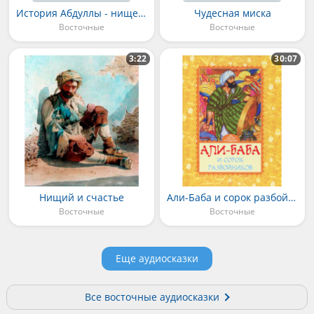
История Абдуллы - нищего слепца
Чудесная миска
Восточные
Восточные
3:22
30:07
Нищий и счастье
Али-Баба и сорок разбойников
Восточные
Восточные
Еще аудиосказки
Все восточные аудиосказки