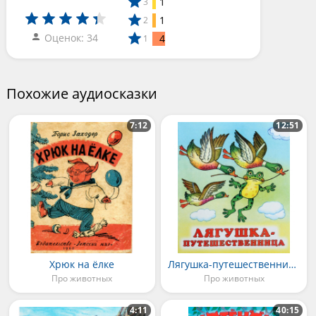
1
3
1
2
Оценок: 34
4
1
Похожие аудиосказки
7:12
12:51
Хрюк на ёлке
Лягушка-путешественница
Про животных
Про животных
4:11
40:15