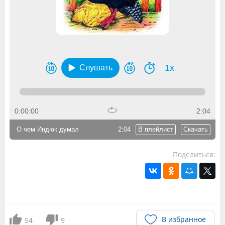
1x
Слушать
0:00:00
2:04
О чем Индюк думал
2:04
В плейлист
Скачать
Поделиться:
В избранное
54
9