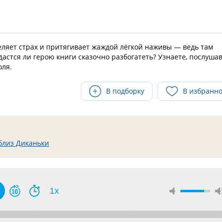
еляет страх и притягивает жаждой лёгкой наживы — ведь там
дастся ли герою книги сказочно разбогатеть? Узнаете, послуша
оля.
В подборку
В избранн
близ Диканьки
1x