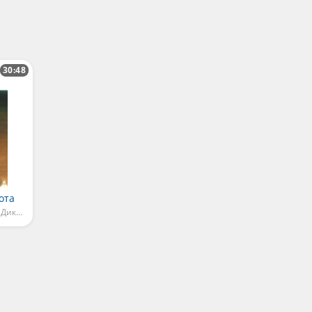
30:48
ота
Вечера на хуторе близ Диканьки