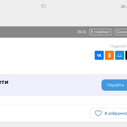
26:
26:41
В плейлист
Скача
Поделит
ети
Перейти
В избранн