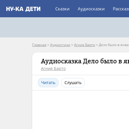
Сказки
Аудиосказки
Расска
Главная
>
Аудиостихи
>
Агния Барто
>
Дело было в янва
Аудиосказка Дело было в я
Агния Барто
Читать
Слушать