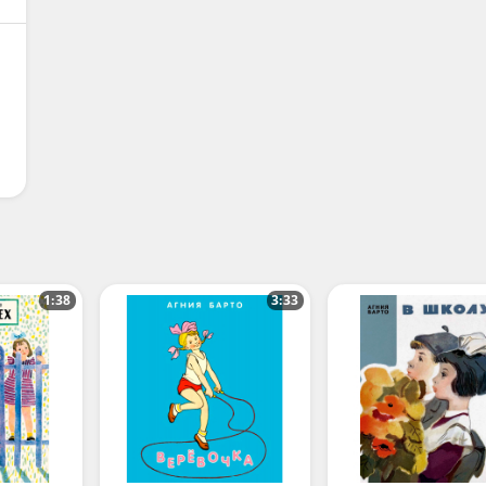
1:38
3:33