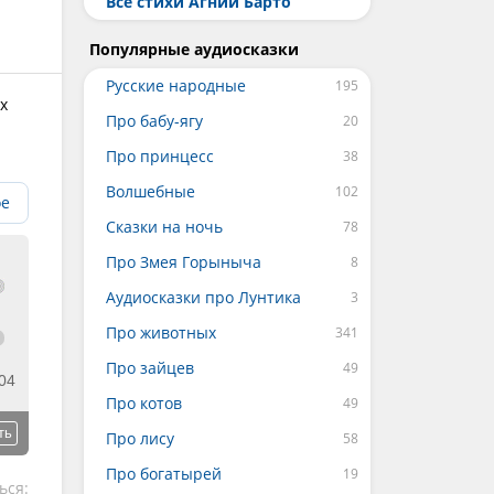
Все стихи Агнии Барто
Популярные аудиосказки
Русские народные
х
Про бабу-ягу
Про принцесс
Волшебные
ое
Сказки на ночь
Про Змея Горыныча
Аудиосказки про Лунтика
Про животных
Про зайцев
04
Про котов
ть
Про лису
Про богатырей
ься: