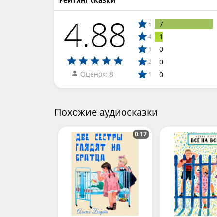
Рейтинг сказки
4.88
7
5
1
4
0
3
0
2
Оценок: 8
0
1
Похожие аудиосказки
0:17