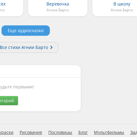
сех
Веревочка
В школу
рто
Агния Барто
Агния Барто
Еще аудиосказки
Все стихи Агнии Барто
Будьте первыми!
нтарий
краски
Рисование
Пословицы
Блог
Мультфильмы
За