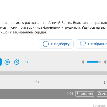
рия в стихах, рассказанная Агнией Барто. Волк застал враспло
ялись — они притворились ёлочными игрушками. Удалось ли им
тишок с замиранием сердца.
В подборку
В избранн
1x
1:
1:04
В плейлист
Скача
Поделит