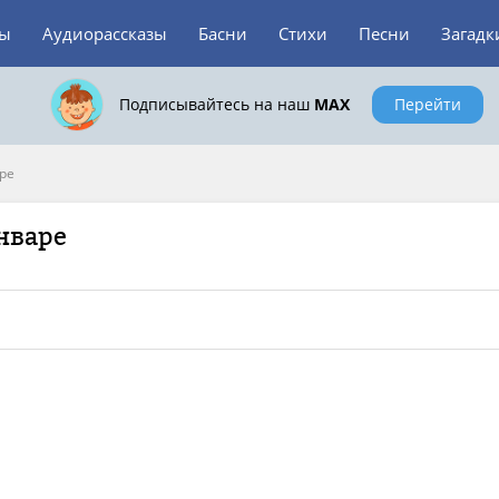
зы
Аудиорассказы
Басни
Стихи
Песни
Загадк
Подписывайтесь на наш
MAX
Перейти
ре
нваре