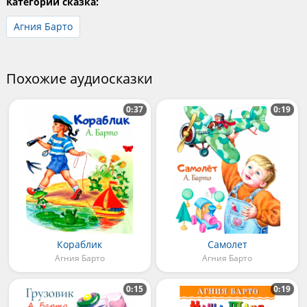
Категории сказка:
Агния Барто
Похожие аудиосказки
0:37
0:19
Кораблик
Самолет
Агния Барто
Агния Барто
0:15
0:19