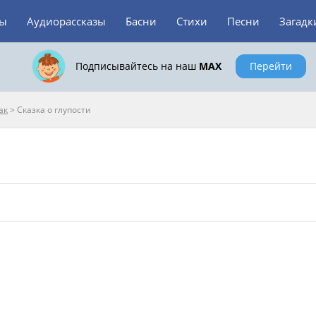
зы
Аудиорассказы
Басни
Стихи
Песни
Загадк
Подписывайтесь на наш
MAX
Перейти
ак
>
Сказка о глупости