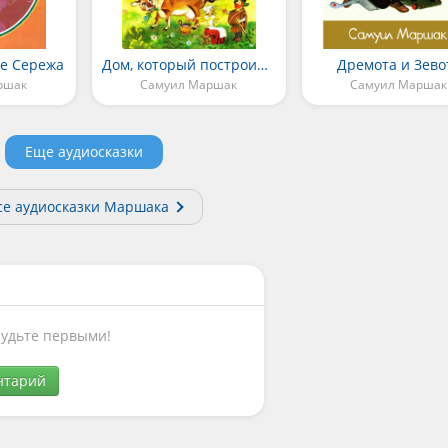
где Сережа
Дом, который построил Джек
Дремота и Зево
ршак
Самуил Маршак
Самуил Маршак
Еще аудиосказки
се аудиосказки Маршака
Будьте первыми!
нтарий