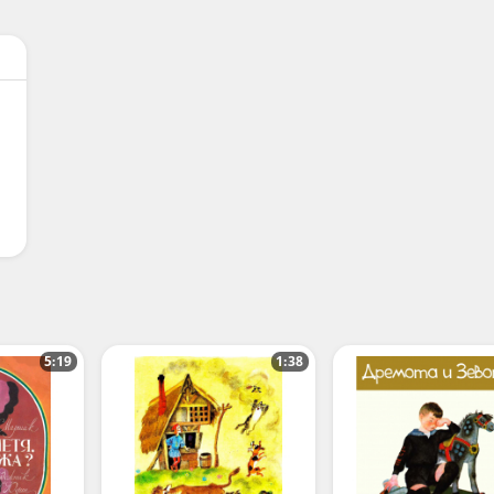
5:19
1:38