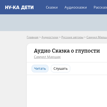
Сказки
Аудиосказки
Расска
Главная
>
Аудиостихи
>
Русские авторы
>
Самуил Марш
Аудио Сказка о глупости
Самуил Маршак
Читать
Слушать