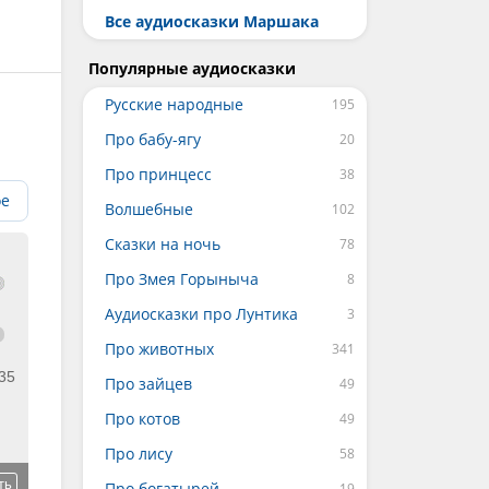
Все аудиосказки Маршака
Популярные аудиосказки
Русские народные
Про бабу-ягу
Про принцесс
ое
Волшебные
Сказки на ночь
Про Змея Горыныча
Аудиосказки про Лунтика
Про животных
:35
Про зайцев
Про котов
Про лису
ть
Про богатырей