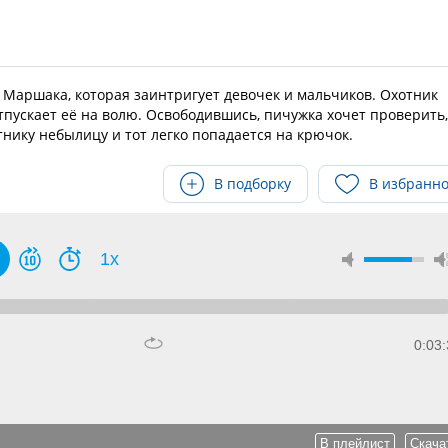
 Маршака, которая заинтригует девочек и мальчиков. Охотник
отпускает её на волю. Освободившись, пичужка хочет проверить,
тнику небылицу и тот легко попадается на крючок.
В подборку
В избранн
1x
0:03
В плейлист
Скача