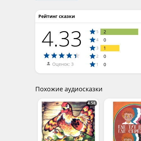
Рейтинг сказки
4.33
2
5
0
4
1
3
0
2
Оценок: 3
0
1
Похожие аудиосказки
4:58