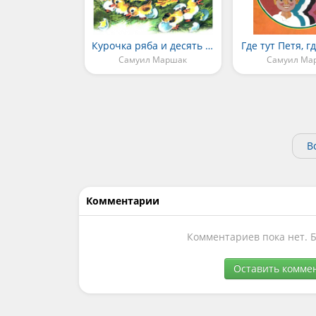
Курочка ряба и десять утят
Где тут Петя, 
Самуил Маршак
Самуил Ма
В
Комментарии
Комментариев пока нет. 
Оставить комме