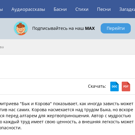
зы
Аудиорассказы
Басни
Стихи
Песни
Загадк
Подписывайтесь на наш
MAX
Перейти
ва
Скачать:
итриева "Бык и Корова" показывает, как иногда зависть может
тив нас самих. Корова насмехается над трудом Быка, но вскоре
ся перед алтарем для жертвоприношения. Автор с мудростью
о каждый труд имеет свою ценность, а внешняя легкость может
опасности.