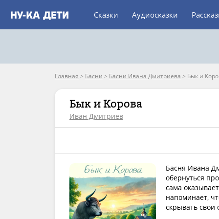
Сказки
Аудиосказки
Расска
Главная
>
Басни
>
Басни Ивана Дмитриева
>
Бык и Коро
Бык и Корова
Иван Дмитриев
Басня Ивана Дм
обернуться про
сама оказывает
напоминает, чт
скрывать свои 