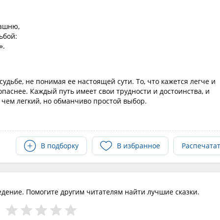
рашню,
ьбой:
».
судьбе, не понимая ее настоящей сути. То, что кажется легче и
опаснее. Каждый путь имеет свои трудности и достоинства, и
 чем легкий, но обманчиво простой выбор.
В подборку
В избранное
Распечата
едение. Помогите другим читателям найти лучшие сказки.