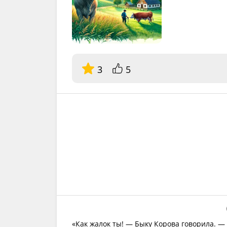
3
5
«Как жалок ты! — Быку Корова говорила. —