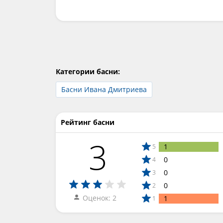
Категории басни:
Басни Ивана Дмитриева
Рейтинг басни
3
1
5
0
4
0
3
0
2
Оценок: 2
1
1