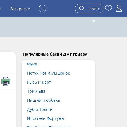
...
и
Раскраски
Поиск
Популярные басни Дмитриева
Муха
Петух, кот и мышонок
Рысь и Крот
Три Льва
Нищий и Собака
Дуб и Трость
Искатели Фортуны