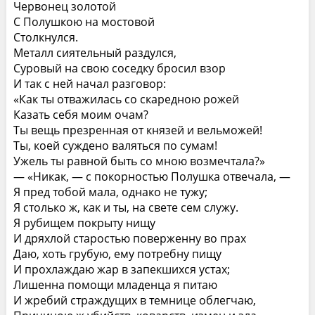
Червонец золотой
С Полушкою на мостовой
Столкнулся.
Металл сиятельный раздулся,
Суровый на свою соседку бросил взор
И так с ней начал разговор:
«Как ты отважилась со скаредною рожей
Казать себя моим очам?
Ты вещь презренная от князей и вельможей!
Ты, коей суждено валяться по сумам!
Ужель ты равной быть со мною возмечтала?»
— «Никак, — с покорностью Полушка отвечала, —
Я пред тобой мала, однако не тужу;
Я столько ж, как и ты, на свете сем служу.
Я рубищем покрыту нищу
И дряхлой старостью поверженну во прах
Даю, хоть грубую, ему потребну пищу
И прохлаждаю жар в запекшихся устах;
Лишенна помощи младенца я питаю
И жребий страждущих в темнице облегчаю,