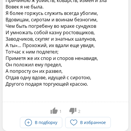
Причиною ж убийств, коварств, измен и зла
Вовек я не была.
Я более горжусь служить всегда убогим,
Вдовицам, сиротам и воинам безногим,
Чем быть погребену во мраке сундуков
И умножать собой казну ростовщиков,
Заводчиков, скупяг и знатных шалунов,
А ты»… Прохожий, их вдали еще увидя,
Тотчас к ним подлетел;
Приметя же их спор и споров ненавидя,
Он положил ему предел,
А попросту он их развел,
Отдав одну вдове, идущей с сиротою,
Другого подаря торгующей красою.
1
2
В подборку
В избранное