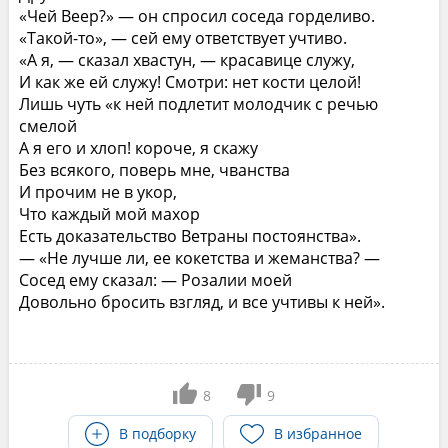
«Чей Веер?» — он спросил соседа горделиво.
«Такой-то», — сей ему ответствует учтиво.
«А я, — сказал хвастун, — красавице служу,
И как же ей служу! Смотри: нет кости целой!
Лишь чуть «к ней подлетит молодчик с речью
смелой
А я его и хлоп! короче, я скажу
Без всякого, поверь мне, чванства
И прочим не в укор,
Что каждый мой махор
Есть доказательство Ветраны постоянства».
— «Не лучше ли, ее кокетства и жеманства? —
Сосед ему сказал: — Розалии моей
Довольно бросить взгляд, и все учтивы к ней».
8
9
В подборку
В избранное