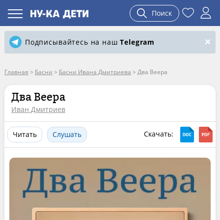
Поиск
Подписывайтесь на наш
Telegram
Главная
>
Басни
>
Басни Ивана Дмитриева
>
Два Веера
Два Веера
Иван Дмитриев
Скачать:
Читать
Слушать