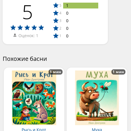
5
1
5
0
4
0
3
0
2
Оценок: 1
0
1
Похожие басни
1 мин
1 мин
Рысь и Крот
Муха