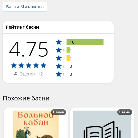
Басни Михалкова
Рейтинг басни
4.75
10
5
1
4
1
3
0
2
Оценок: 12
0
1
Похожие басни
1 мин
1 мин