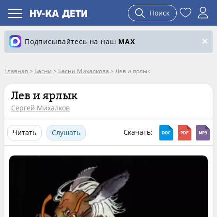
Поиск
Подписывайтесь на наш
MAX
Главная
>
Басни
>
Басни Михалкова
>
Лев и ярлык
Лев и ярлык
Сергей Михалков
Скачать:
Читать
Слушать