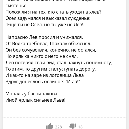
смятенье.
Похож ли я на тех, кто спать уходят в хлев?!"
Осел задумался и высказал сужденье:
"Еще ты не Осел, но ты уже не Лев!.."
Напрасно Лев просил и унижался,
От Волка требовал, Шакалу объяснял...
Он без сочувствия, конечно, не остался,
Но ярлыка никто с него не снял.
Лев потерял свой вид, стал чахнуть понемногу,
То этим, то другим стал уступать дорогу,
И как-то на заре из логовища Льва
Вдруг донеслось ослиное: "И-аа!"
Мораль у басни такова:
Иной ярлык сильнее Льва!
228
18