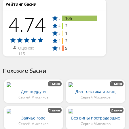
Рейтинг басни
4.74
105
5
2
4
1
3
2
2
Оценок:
5
1
115
Похожие басни
1 мин
1 мин
Две подруги
Два толстяка и заяц
Сергей Михалков
Сергей Михалков
1 мин
2 мин
Заячье горе
Без вины пострадавшие
Сергей Михалков
Сергей Михалков