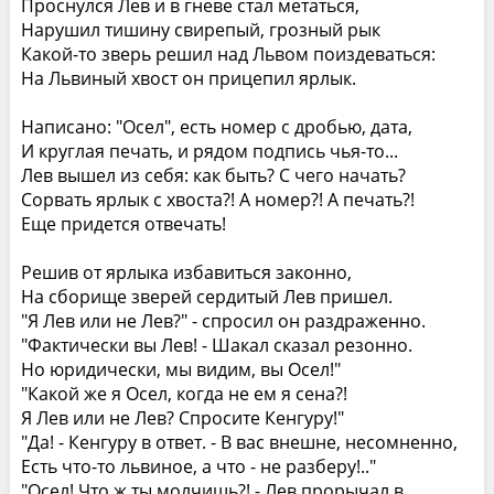
Проснулся Лев и в гневе стал метаться,
Нарушил тишину свирепый, грозный рык
Какой-то зверь решил над Львом поиздеваться:
На Львиный хвост он прицепил ярлык.
Написано: "Осел", есть номер с дробью, дата,
И круглая печать, и рядом подпись чья-то...
Лев вышел из себя: как быть? С чего начать?
Сорвать ярлык с хвоста?! А номер?! А печать?!
Еще придется отвечать!
Решив от ярлыка избавиться законно,
На сборище зверей сердитый Лев пришел.
"Я Лев или не Лев?" - спросил он раздраженно.
"Фактически вы Лев! - Шакал сказал резонно.
Но юридически, мы видим, вы Осел!"
"Какой же я Осел, когда не ем я сена?!
Я Лев или не Лев? Спросите Кенгуру!"
"Да! - Кенгуру в ответ. - В вас внешне, несомненно,
Есть что-то львиное, а что - не разберу!.."
"Осел! Что ж ты молчишь?! - Лев прорычал в