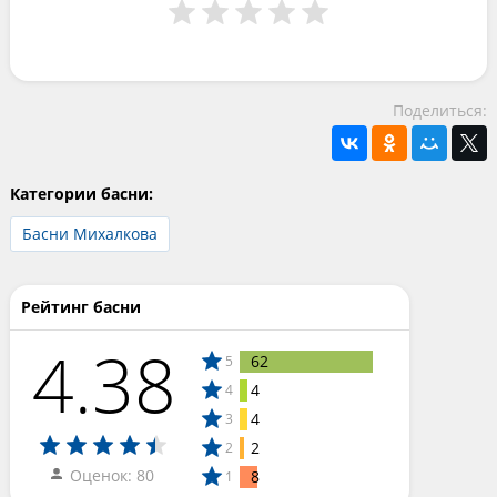
Поделиться:
Категории басни:
Басни Михалкова
Рейтинг басни
4.38
62
5
4
4
4
3
2
2
Оценок: 80
8
1