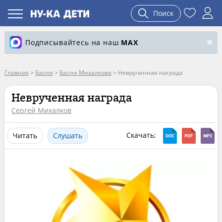
Поиск
Подписывайтесь на наш
MAX
Главная
>
Басни
>
Басни Михалкова
>
Неврученная награда
Неврученная награда
Сергей Михалков
Скачать:
Читать
Слушать