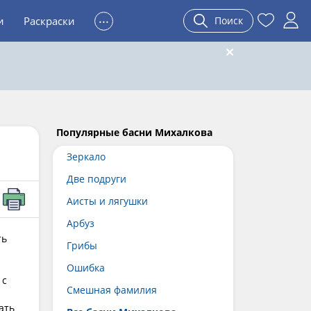
...
и
Раскраски
Поиск
Популярные басни Михалкова
Зеркало
Две подруги
Аисты и лягушки
Арбуз
ть
Грибы
Ошибка
 с
Смешная фамилия
ать