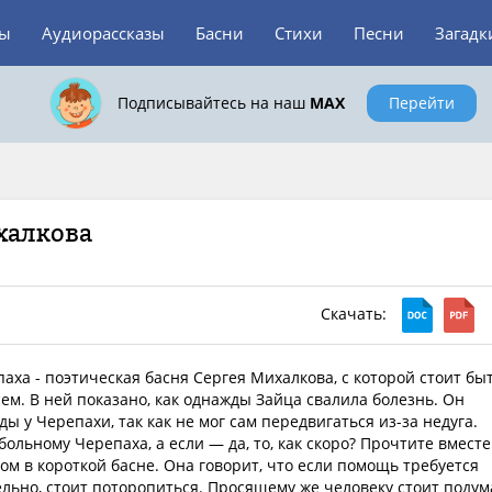
зы
Аудиорассказы
Басни
Стихи
Песни
Загадк
Подписывайтесь на наш
MAX
Перейти
ихалкова
Скачать:
паха - поэтическая басня Сергея Михалкова, с которой стоит бы
ем. В ней показано, как однажды Зайца свалила болезнь. Он
ы у Черепахи, так как не мог сам передвигаться из-за недуга.
ольному Черепаха, а если — да, то, как скоро? Прочтите вместе
том в короткой басне. Она говорит, что если помощь требуется
льно, стоит поторопиться. Просящему же человеку стоит подум