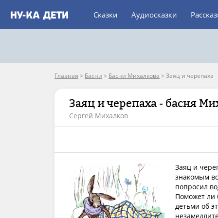
Сказки
Аудиосказки
Расска
Главная
>
Басни
>
Басни Михалкова
>
Заяц и черепаха
Заяц и черепаха - басня М
Сергей Михалков
Заяц и чере
знакомым вс
попросил вод
Поможет ли б
детьми об э
незамедлите