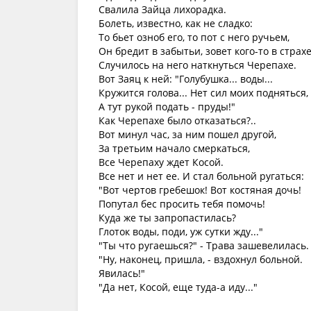
Свалила Зайца лихорадка.
Болеть, известно, как не сладко:
То бьет озноб его, то пот с него ручьем,
Он бредит в забытьи, зовет кого-то в страхе
Случилось на него наткнуться Черепахе.
Вот Заяц к ней: "Голубушка... воды...
Кружится голова... Нет сил моих подняться,
А тут рукой подать - пруды!"
Как Черепахе было отказаться?..
Вот минул час, за ним пошел другой,
За третьим начало смеркаться,
Все Черепаху ждет Косой.
Все нет и нет ее. И стал больной ругаться:
"Вот чертов гребешок! Вот костяная дочь!
Попутал бес просить тебя помочь!
Куда же ты запропастилась?
Глоток воды, поди, уж сутки жду..."
"Ты что ругаешься?" - Трава зашевелилась
"Ну, наконец, пришла, - вздохнул больной.
Явилась!"
"Да нет, Косой, еще туда-а иду..."