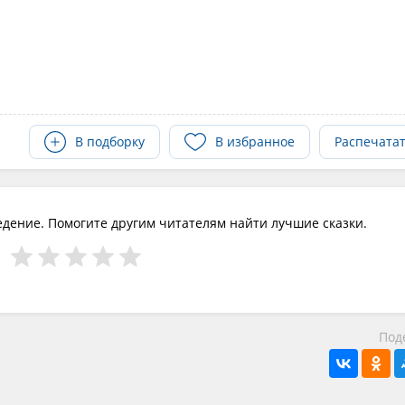
В подборку
В избранное
Распечата
едение. Помогите другим читателям найти лучшие сказки.
Под