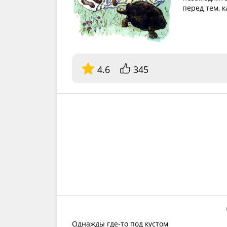
перед тем, 
4.6
345
Однажды где-то под кустом