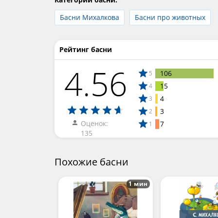
Басни Михалкова
Басни про животных
Рейтинг басни
4.56
106
5
15
4
4
3
3
2
Оценок:
7
1
135
Похожие басни
1 мин