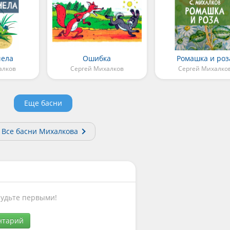
чела
Ошибка
Ромашка и роз
алков
Сергей Михалков
Сергей Михалко
Еще басни
Все басни Михалкова
Будьте первыми!
нтарий