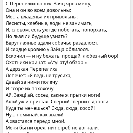
С Перепелихою жил Заяц чрез межу;
Она и он во всем довольны;
Места владенья их привольны:
Лесисты, хлебные, воды не занимать,
И, словом, есть уж где побегать, попорхать,
Но льзя ли будуще узнать?
Вдруг лаянье вдали собачье раздалося,
И сердце кровию у Зайца облилося.
Вскочил — и ну бежать, прощай, любезный бор!
Охотники кричат: «Ату! ату! обзор!»
А дерзкая Перепелиха
Лепечет: «Я ведь не трусиха,
Давай за ними полечу
И ссоре их похохочу.
Ай, Заяц! ай, сосед! какие ж прытки ноги!
Ахти! уж и пристал! Сверни! сверни с дороги!
Куда ты мечешься? Сюда, сюда, косой!
Ну… поминай, как звали!
А хвастался передо мной.
Меня бы ни орел, ни ястреб не догнали,