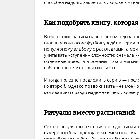
способна надолго закрепить любовь к чтен
Как подобрать книгу, которая
Выбор стоит начинать не с рекомендованных
главным компасом: футбол уведёт к серии 
популярному альбому с раскладками, а ме
учитывать «ступени» сложности: сначала кн
объёмные повести и романы. Такой мягкий 
собственных читательских силах.
Иногда полезно предложить серию — после
ко второй. Однако право сказать «не моё»
мотивацию гораздо надёжнее, чем любые у
Ритуалы вместо расписаний
Секрет регулярного чтения не в дисципли
сумеречный час», когда вся семья отключае
под звёздным небом. Важно, чтобы родител