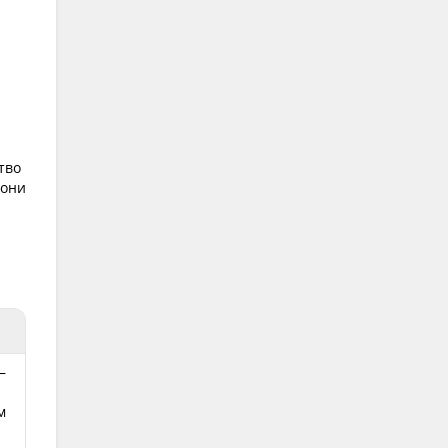
тво
 они
—
м