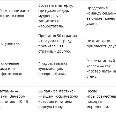
Составить пятёрку,
Представил
ёнок «нанимает»
где нужен лидер,
команду семье 
х книг в свою
мудрец, шут,
выбирает меню
защитник и
ужина.
изобретатель.
Прочитал 50 страниц
– получил награду,
Пикник, кино,
 ступеньки
прочитал 100
пригласить дру
страниц – другую.
Распечатанный
т ключевые
4 кадра: завязка,
коллаж — как
ками или
кульминация,
«постер лета» н
 фотоколлаж.
поворот, финал.
стену.
лотами» —
Выпал «фантастика»
После
рами. Вечером
— ищем космическую
игры совместн
т, читают 10–15
историю и читаем
поход за
.
первую главу.
мороженым.