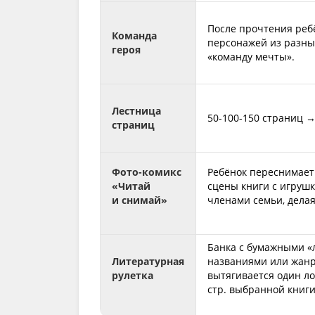
После прочтения реб
Команда
персонажей из разны
героя
«команду мечты».
Лестница
50-100-150 страниц →
страниц
Фото-комикс
Ребёнок переснимае
«Читай
сцены книги с игруш
и снимай»
членами семьи, делая
Банка с бумажными «
Литературная
названиями или жан
рулетка
вытягивается один ло
стр. выбранной книги