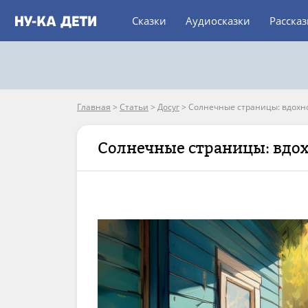
Сказки
Аудиосказки
Расска
Главная
>
Статьи
>
Досуг
>
Солнечные страницы: вдохн
Солнечные страницы: вдох