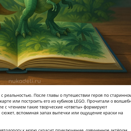
я с реальностью. После главы о путешествии героя по старинно
карте или построить его из кубиков LEGO. Прочитали о волшеб
упе с чтением такие творческие «ответы» формируют
 сюжет, вспоминая запах выпечки или ощущение краски на
 автодорогу к морю скрасит приключение, озвученное актёром.