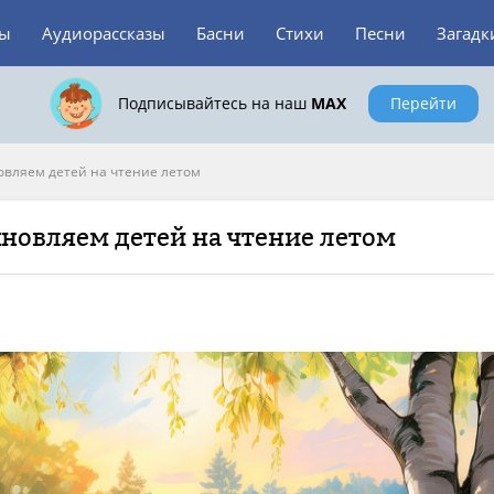
зы
Аудиорассказы
Басни
Стихи
Песни
Загадк
Подписывайтесь на наш
MAX
Перейти
овляем детей на чтение летом
новляем детей на чтение летом