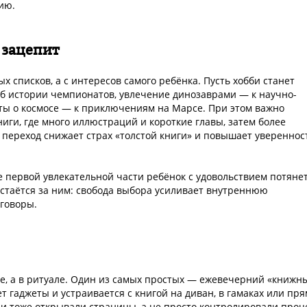
ию.
 зацепит
 списков, а с интересов самого ребёнка. Пусть хобби станет
об истории чемпионатов, увлечение динозаврами — к научно-
чты о космосе — к приключениям на Марсе. При этом важно
иги, где много иллюстраций и короткие главы, затем более
переход снижает страх «толстой книги» и повышает увереннос
 первой увлекательной части ребёнок с удовольствием потяне
 остаётся за ним: свобода выбора усиливает внутреннюю
говоры.
не, а в ритуале. Один из самых простых — ежевечерний «книжн
т гаджеты и устраивается с книгой на диван, в гамаках или пр
и тоже открывали страницы, а не просто контролировали проц