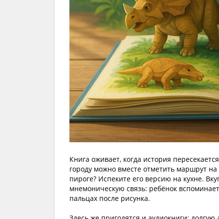
Книга оживает, когда история пересекаетс
городу можно вместе отметить маршрут на 
пироге? Испеките его версию на кухне. Вк
мнемоническую связь: ребёнок вспоминает
пальцах после рисунка.
Здесь же пригодятся и аудиокниги: долгую