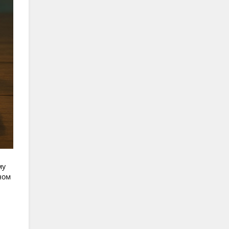
му
ном