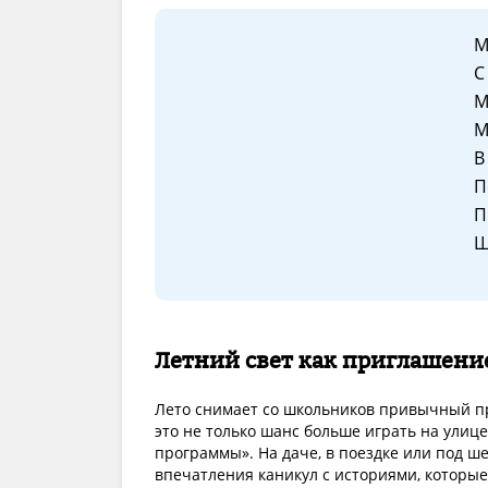
М
С
М
М
В
П
П
Ш
Летний свет как приглашени
Лето снимает со школьников привычный п
это не только шанс больше играть на улице
программы». На даче, в поездке или под ш
впечатления каникул с историями, которые