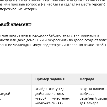
 или простые вопросы («а что бы ты сделал на месте героя?»)
 переживание истории.
овой элемент
тние программы в городских библиотеках с викторинами и
льств или даже домашний «буккроссинг» во дворе создают чувс
льшие челленджи могут подстегнуть интерес, но важно, чтобы
Пример задания
Награда
«Найди книгу, где
Закрыл линию 
 каждой —
действие летом»,
выбирает
.
«герой — животное»,
семейный филь
«обложка синяя».
для вечера.