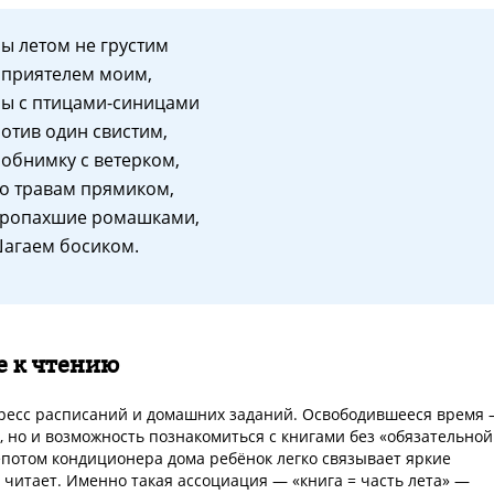
ы летом не грустим
 приятелем моим,
ы с птицами-синицами
отив один свистим,
 обнимку с ветерком,
о травам прямиком,
ропахшие ромашками,
агаем босиком.
е к чтению
ресс расписаний и домашних заданий. Освободившееся время
, но и возможность познакомиться с книгами без «обязательной
епотом кондиционера дома ребёнок легко связывает яркие
 читает. Именно такая ассоциация — «книга = часть лета» —