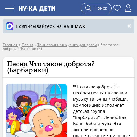
Поиск
Подписывайтесь на наш
MAX
Главная
>
Песни
>
Танцевальная музыка для детей
>
Что такое
доброта? (Барбарики)
Песня Что такое доброта?
(Барбарики)
"Что такое доброта" -
весёлая песня на слова и
музыку Татьяны Любаши.
Композицию исполняет
детская группа
"Барбарики" - Лёлик, Баз,
Боня, Биби и Буба. Это
жители волшебной
планеты - яркие, смешные