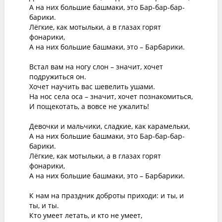
А на них большие башмаки, это Бар-бар-бар-
барики.

Лёгкие, как мотыльки, а в глазах горят 
фонарики,

А на них большие башмаки, это – Барбарики.

Встал вам на ногу слон – значит, хочет 
подружиться он.

Хочет научить вас шевелить ушами.

На нос села оса – значит, хочет познакомиться,

И пощекотать, а вовсе не ужалить!

Девочки и мальчики, сладкие, как карамельки,

А на них большие башмаки, это Бар-бар-бар-
барики.

Лёгкие, как мотыльки, а в глазах горят 
фонарики,

А на них большие башмаки, это – Барбарики.

К нам на праздник доброты приходи: и ты, и 
ты, и ты.

Кто умеет летать, и кто не умеет,
