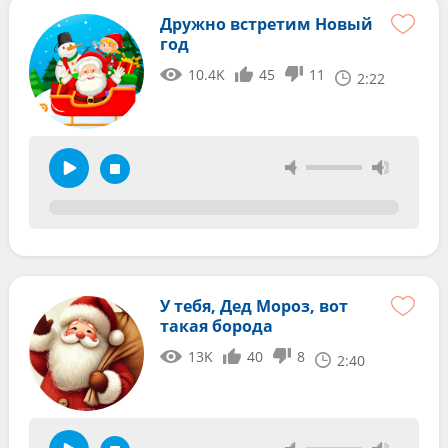
Дружно встретим Новый
год
10.4K
45
11
2:22
У тебя, Дед Мороз, вот
такая борода
13K
40
8
2:40