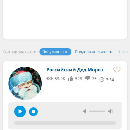
Сортировать по:
Популярность
Продолжительность
Назва
Российский Дед Мороз
53.9K
523
75
3:34