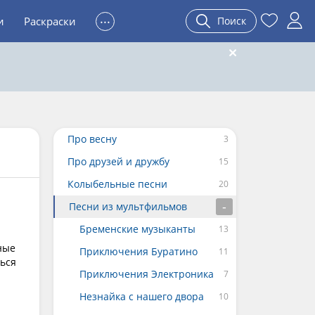
...
и
Раскраски
Поиск
Про весну
Про друзей и дружбу
Колыбельные песни
Песни из мультфильмов
Бременские музыканты
ные
Приключения Буратино
ться
Приключения Электроника
Незнайка с нашего двора