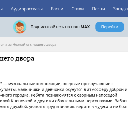
зы
Аудиорассказы
Басни
Стихи
Песни
Загадк
Подписывайтесь на наш
MAX
Перейти
сни из Незнайка с нашего двора
шего двора
а" — музыкальные композиции, впервые прозвучавшие с
 куплеты, мальчишки и девчонки окунутся в атмосферу доброй и
чного городка. Ребята познакомятся с озорным непоседой
милой Кнопочкой и другими обаятельными персонажами. Забав
ить дружбой, уважать труд и знания, верить в чудеса и не боя