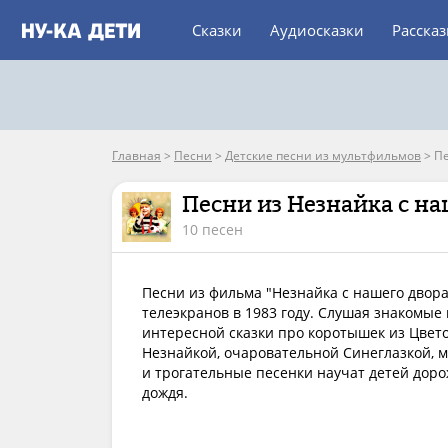
Сказки
Аудиосказки
Расска
Главная
>
Песни
>
Детские песни из мультфильмов
>
Пе
Песни из Незнайка с на
10 песен
Песни из фильма "Незнайка с нашего двор
телеэкранов в 1983 году. Слушая знакомые
интересной сказки про коротышек из Цвето
Незнайкой, очаровательной Синеглазкой, 
и трогательные песенки научат детей дорож
дождя.