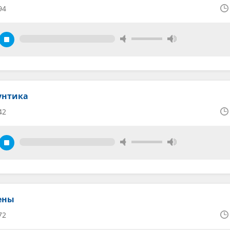
94
унтика
42
ены
72