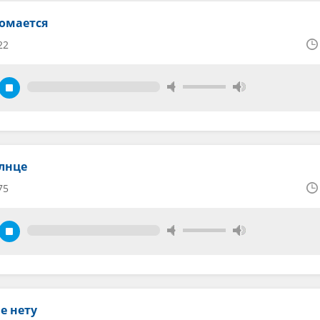
ломается
22
олнце
75
е нету