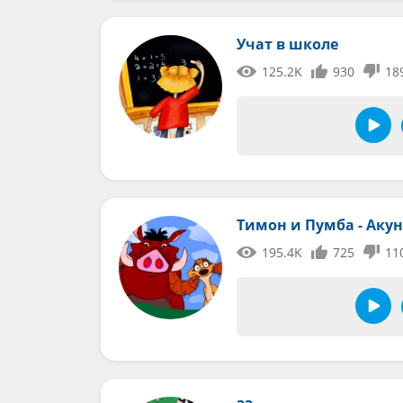
Учат в школе
125.2K
930
18
Тимон и Пумба - Аку
195.4K
725
11