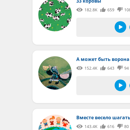
33 коровы
182.8K
659
10
А может быть ворона
152.4K
643
94
Вместе весело шагат
143.4K
616
80