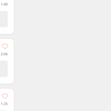
1:40
2:06
1:25