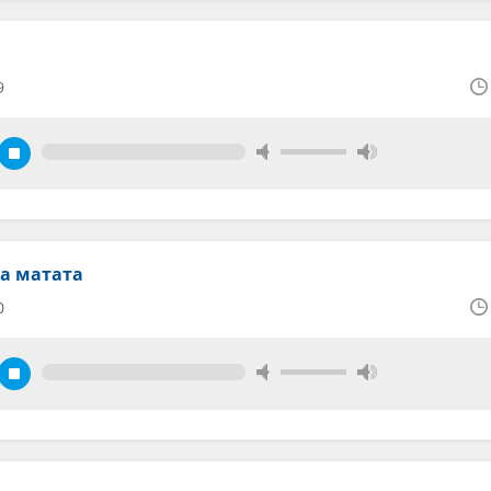
9
на матата
0