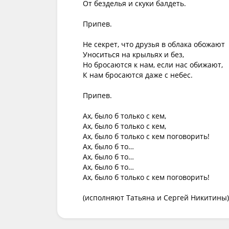
От безделья и скуки балдеть.

Припев.

Не секрет, что друзья в облака обожают

Уноситься на крыльях и без,

Но бросаются к нам, если нас обижают,

К нам бросаются даже с небес.

Припев.

Ах, было б только с кем,

Ах, было б только с кем,

Ах, было б только с кем поговорить!

Ах, было б то…

Ах, было б то…

Ах, было б то…

Ах, было б только с кем поговорить!

(исполняют Татьяна и Сергей Никитины)