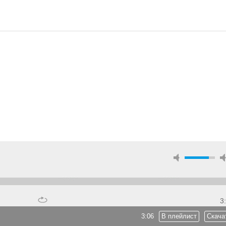
3
3:06
В плейлист
Скача