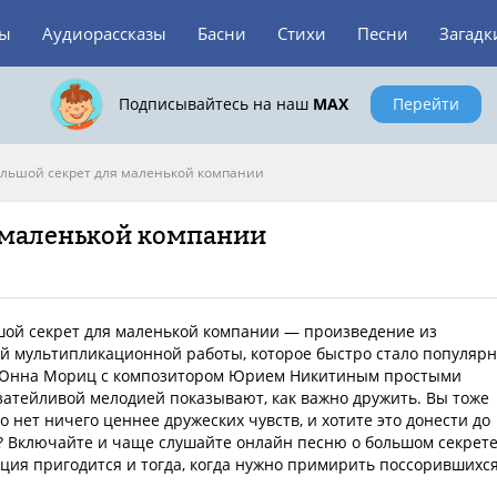
зы
Аудиорассказы
Басни
Стихи
Песни
Загадк
Подписывайтесь на наш
MAX
Перейти
льшой секрет для маленькой компании
 маленькой компании
шой секрет для маленькой компании — произведение из
й мультипликационной работы, которое быстро стало популяр
 Юнна Мориц с композитором Юрием Никитиным простыми
затейливой мелодией показывают, как важно дружить. Вы тоже
то нет ничего ценнее дружеских чувств, и хотите это донести до
? Включайте и чаще слушайте онлайн песню о большом секрете
ция пригодится и тогда, когда нужно примирить поссорившихс