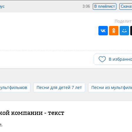
нус
3:06
В плейлист
Скача
Поделит
В избранн
мультфильмов
Песни для детей 7 лет
Песни из мультфил
кой компании - текст
,
