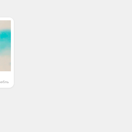
у
рабль