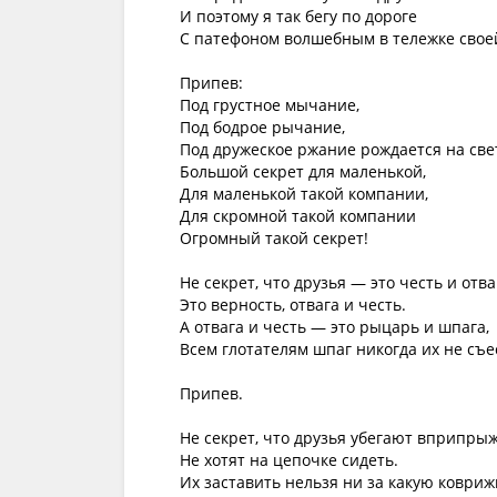
И поэтому я так бегу по дороге

С патефоном волшебным в тележке своей
Припев:

Под грустное мычание,

Под бодрое рычание,

Под дружеское ржание рождается на свет
Большой секрет для маленькой,

Для маленькой такой компании,

Для скромной такой компании

Огромный такой секрет!

Не секрет, что друзья — это честь и отваг
Это верность, отвага и честь.

А отвага и честь — это рыцарь и шпага,

Всем глотателям шпаг никогда их не съес
Припев.

Не секрет, что друзья убегают вприпрыжк
Не хотят на цепочке сидеть.

Их заставить нельзя ни за какую коврижк