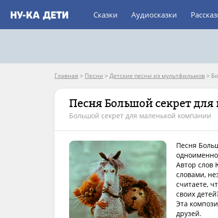
Сказки
Аудиосказки
Расска
Главная
>
Песни
>
Детские песни из мультфильмов
>
Бо
Песня Большой секрет для
Большой секрет для маленькой компании
Песня Боль
одноименно
Автор слов
словами, не
считаете, ч
своих детей
Эта компози
друзей.