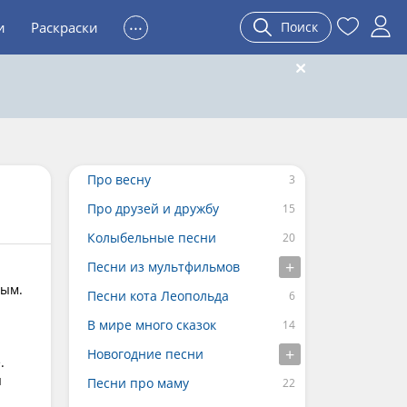
...
и
Раскраски
Поиск
Про весну
Про друзей и дружбу
Колыбельные песни
Песни из мультфильмов
ным.
Песни кота Леопольда
В мире много сказок
Новогодние песни
.
я
Песни про маму