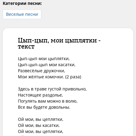
Категории песни:
Веселые песни
Цып-цып, мои цыплятки -
текст
Цып-цып мои цыплятки,

Цып-цып-цып мои касатки,

Развесёлые дружочки,

Мои жёлтые комочки. (2 раза)

Здесь в траве густой привольно,

Настоящее раздолье,

Погулять вам можно в волю,

Все вы будете довольны.

Ой мои, вы цеплятки,

Ой мои, вы касатки,

Ой мои, вы цеплятки,
