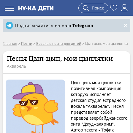
Поиск
Подписывайтесь на наш
Telegram
Главная
>
Песни
>
Веселые песни для детей
>
Цып-цып, мои цыплятки
Песня Цып-цып, мои цыплятки
Акварель
Цып-цып, мои цыплятки -
позитивная композиция,
которую исполняет
детская студия эстрадного
вокала "Акварель". Песня
представляет собой
перевод азербайджанского
хита "Джуджалярим".
Автор текста - Тофик