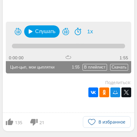
1x
Слушать
0:00:00
1:55
Цып-цып, мои цыплятки
1:55
В плейлист
Скачать
Поделиться:
В избранное
135
21