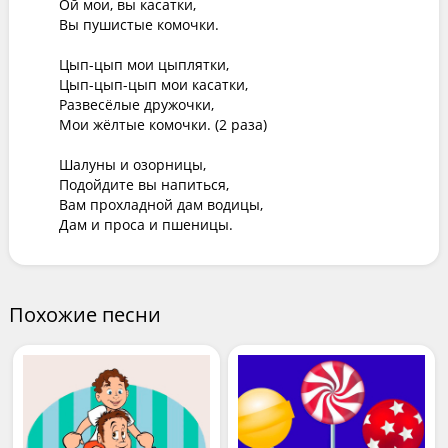
Ой мои, вы касатки,

Вы пушистые комочки.

Цып-цып мои цыплятки,

Цып-цып-цып мои касатки,

Развесёлые дружочки,

Мои жёлтые комочки. (2 раза)

Шалуны и озорницы,

Подойдите вы напиться,

Вам прохладной дам водицы,

Дам и проса и пшеницы.
Похожие песни