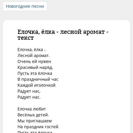
Новогодние песни
Елочка, ёлка - лесной аромат -
текст
Елочка, ёлка -

Лесной аромат.

Очень ей нужен

Красивый наряд.

Пусть эта ёлочка

В праздничный час

Каждой иголочкой

Радует нас,

Радует нас.

Елочка любит

Весёлых детей.

Мы приглашаем

На праздник гостей.

Пусть эта ёлочка
