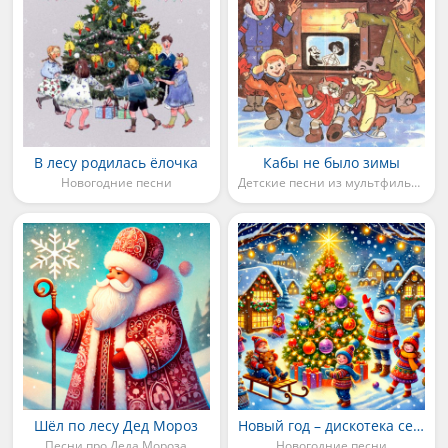
В лесу родилась ёлочка
Кабы не было зимы
Новогодние песни
Детские песни из мультфильмов
Шёл по лесу Дед Мороз
Новый год – дискотека серпантин
Песни про Деда Мороза
Новогодние песни