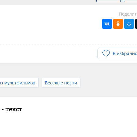
Поделит
В избранн
из мультфильмов
Веселые песни
- текст