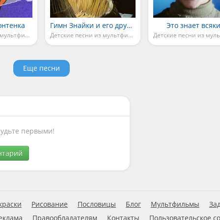
онтенка
Гимн Знайки и его друзей
Это знает всяк
Детские песни из мультфильмов
Детские песни из мультфильмов
Еще песни
Будьте первыми!
нтарий
краски
Рисование
Пословицы
Блог
Мультфильмы
За
еклама
Правообладателям
Контакты
Пользовательское с