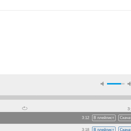
3
3:12
В плейлист
Скача
3:18
В плейлист
Скача