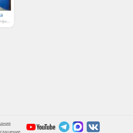
ий
Детские песни из мультфильмов
дания
оглашение