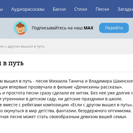
зы
Аудиорассказы
Басни
Стихи
Песни
Загадк
Подписывайтесь на наш
MAX
Перейти
ли с другом вышел в путь
 в путь
ом вышел в путь - песня Михаила Танича и Владимира Шаинског
ция впервые прозвучала в фильме «Денискины рассказы».
 и простота песни сразу сделали ее хитом. Без нее уже долгие 
и утренники в детском саду, ни детские праздники в школе.
 вместе с ребятами композицию «Если с другом вышел в путь»,
о окунуться в мир детства, фантазии, безудержного оптимизма.
ная песня может стать своеобразным девизом вашей семьи.