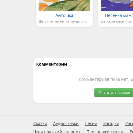
Антошка
Песенка мам
Детские песни из мультфильмов
Комментарии
Комментариев пока нет. 
Оставить комме
Сказки
Аудиосказки
Песни
Загадки
Рас
Читательский дневник
Персонажи сказок
Р