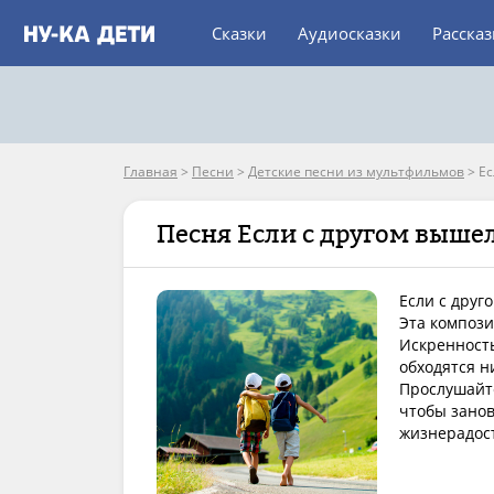
Сказки
Аудиосказки
Расска
Главная
>
Песни
>
Детские песни из мультфильмов
>
Ес
Песня Если с другом вышел
Если с друг
Эта компози
Искренность
обходятся н
Прослушайте
чтобы занов
жизнерадост