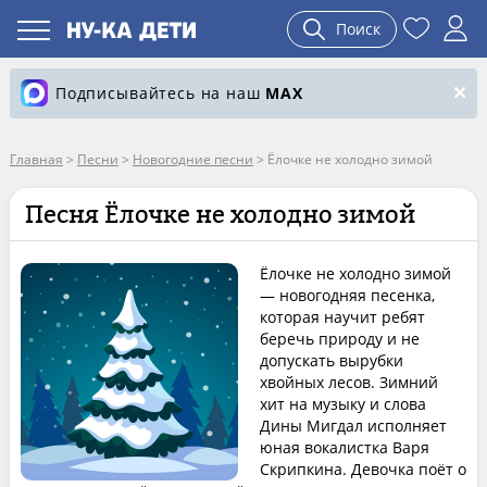
Поиск
Подписывайтесь на наш
MAX
Главная
>
Песни
>
Новогодние песни
>
Ёлочке не холодно зимой
Песня Ёлочке не холодно зимой
Ёлочке не холодно зимой
— новогодняя песенка,
которая научит ребят
беречь природу и не
допускать вырубки
хвойных лесов. Зимний
хит на музыку и слова
Дины Мигдал исполняет
юная вокалистка Варя
Скрипкина. Девочка поёт о