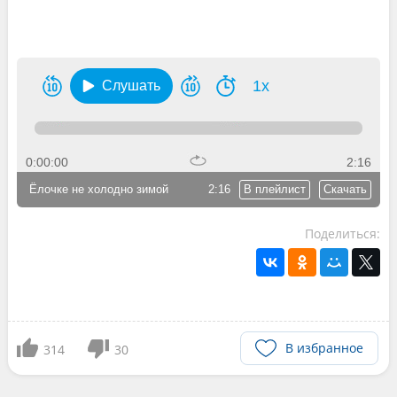
1x
Слушать
0:00:00
2:16
Ёлочке не холодно зимой
2:16
В плейлист
Скачать
Поделиться:
В избранное
314
30