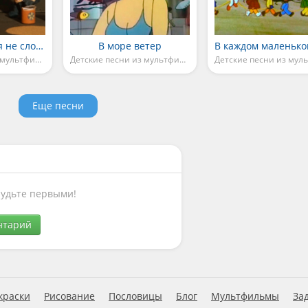
Дружба крепкая не сломается
В море ветер
Детские песни из мультфильмов
Детские песни из мультфильмов
Еще песни
Будьте первыми!
нтарий
краски
Рисование
Пословицы
Блог
Мультфильмы
За