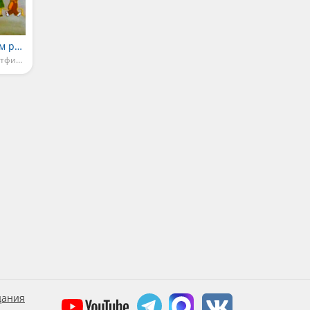
В каждом маленьком ребёнке
Детские песни из мультфильмов
дания