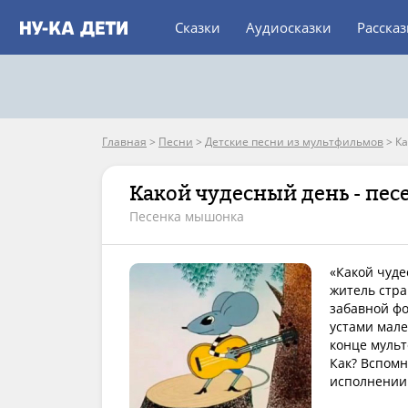
Сказки
Аудиосказки
Расска
Главная
>
Песни
>
Детские песни из мультфильмов
>
Ка
Какой чудесный день - пе
Песенка мышонка
«Какой чуде
житель стра
забавной ф
устами мале
конце мульт
Как? Вспомн
исполнении 