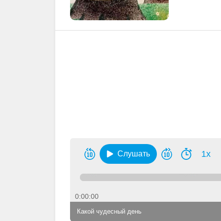
1x
Слушать
0:00:00
Какой чудесный день