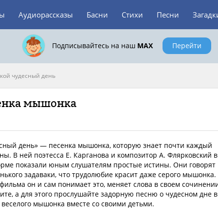
зы
Аудиорассказы
Басни
Стихи
Песни
Загадк
Подписывайтесь на наш
MAX
Перейти
кой чудесный день
сенка мышонка
сный день» — песенка мышонка, которую знает почти каждый
ны. В ней поэтесса Е. Карганова и композитор А. Флярковский в
орме показали юным слушателям простые истины. Они говорят
нького задаваки, что трудолюбие красит даже серого мышонка.
фильма он и сам понимает это, меняет слова в своем сочинении
ите, а для этого прослушайте задорную песню о чудесном дне в
веселого мышонка вместе со своими детьми.