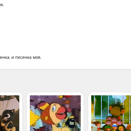
.

енка, и песенка моя.