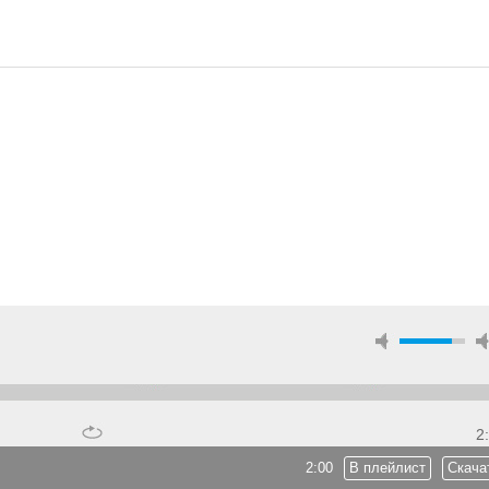
2
2:00
В плейлист
Скача