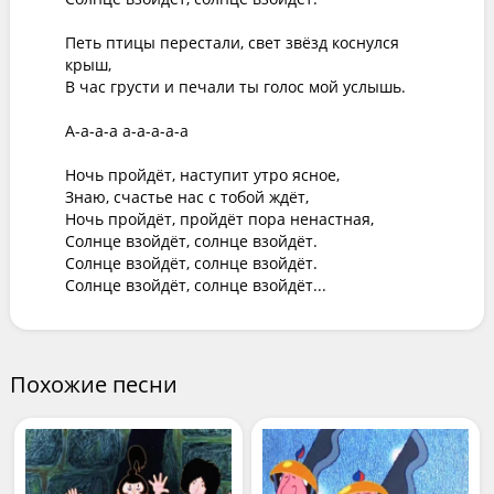
Петь птицы перестали, свет звёзд коснулся 
крыш,

В час грусти и печали ты голос мой услышь.

А-а-а-а а-а-а-а-а

Ночь пройдёт, наступит утро ясное,

Знаю, счастье нас с тобой ждёт,

Ночь пройдёт, пройдёт пора ненастная,

Солнце взойдёт, солнце взойдёт.

Солнце взойдёт, солнце взойдёт.

Солнце взойдёт, солнце взойдёт...
Похожие песни