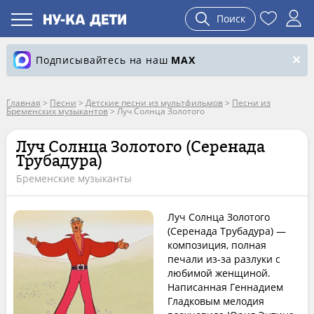
Поиск
Подписывайтесь на наш
MAX
Главная
>
Песни
>
Детские песни из мультфильмов
>
Песни из
Бременских музыкантов
>
Луч Солнца Золотого
Луч Солнца Золотого (Серенада
Трубадура)
Бременские музыканты
Луч Солнца Золотого
(Серенада Трубадура) —
композиция, полная
печали из-за разлуки с
любимой женщиной.
Написанная Геннадием
Гладковым мелодия