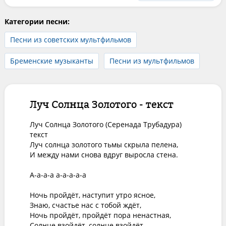
Категории песни:
Песни из советских мультфильмов
Бременские музыканты
Песни из мультфильмов
Луч Солнца Золотого - текст
Луч Солнца Золотого (Серенада Трубадура) 
текст

Луч солнца золотого тьмы скрыла пелена,

И между нами снова вдруг выросла стена.

А-а-а-а а-а-а-а-а

Ночь пройдёт, наступит утро ясное,

Знаю, счастье нас с тобой ждёт,

Ночь пройдёт, пройдёт пора ненастная,

Солнце взойдёт, солнце взойдёт.
