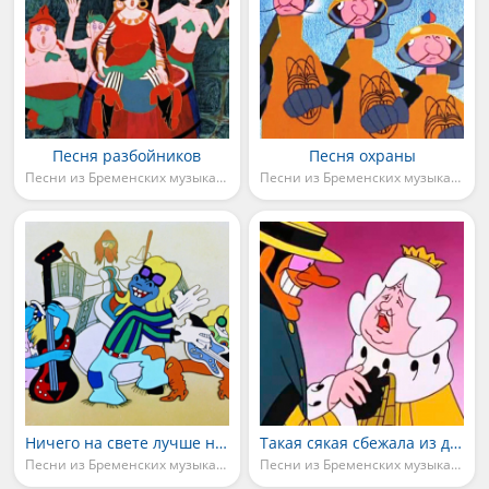
Песня разбойников
Песня охраны
Песни из Бременских музыкантов
Песни из Бременских музыкантов
Ничего на свете лучше нету
Такая сякая сбежала из дворца
Песни из Бременских музыкантов
Песни из Бременских музыкантов