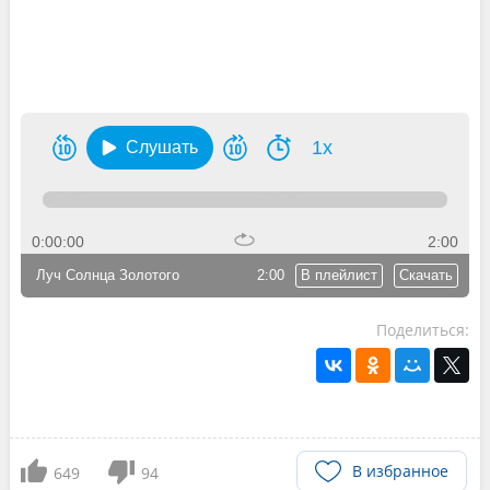
1x
Слушать
0:00:00
2:00
Луч Солнца Золотого
2:00
В плейлист
Скачать
Поделиться:
В избранное
649
94