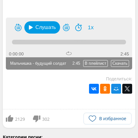
1x
Слушать
0:00:00
2:45
Мальчишка - будущий солдат
2:45
В плейлист
Скачать
Поделиться:
В избранное
2129
302
Категории песни: