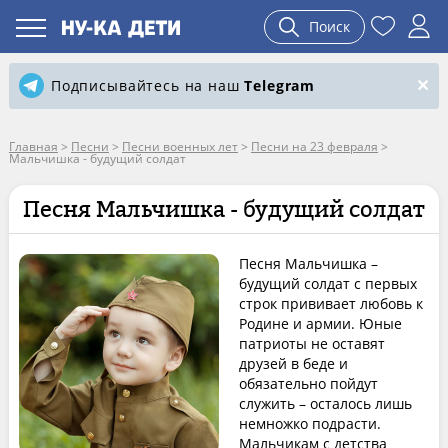
Поиск
Подписывайтесь на наш
Telegram
Главная
>
Песни
>
Песни военных лет
>
Песни на 23 февраля
>
Мальчишка - будущий солдат
Песня Мальчишка - будущий солдат
Песня Мальчишка –
будущий солдат с первых
строк прививает любовь к
Родине и армии. Юные
патриоты не оставят
друзей в беде и
обязательно пойдут
служить – осталось лишь
немножко подрасти.
Мальчикам с детства