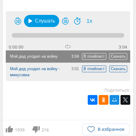
1x
Слушать
0:00:00
3:04
Мой дед уходил на войну
3:04
В плейлист
Скачать
Мой дед уходил на войну -
3:01
В плейлист
Скачать
минусовка
Поделиться:
В избранное
1939
216