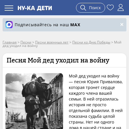
Поиск
Подписывайтесь на наш
MAX
Главная
>
Песни
>
Песни военных лет
>
Песни ко Дню Победы
>
Мой
дед уходил на войну
Песня Мой дед уходил на войну
Мой дед уходил на войну
— песня Юрия Привалова,
которая тронет сердце
каждого члена вашей
семьи. В ней отразилась
история не просто
отдельной фамилии. В ней
показана судьба целой
страны. Нет ни одного
дома в нашей стране и на