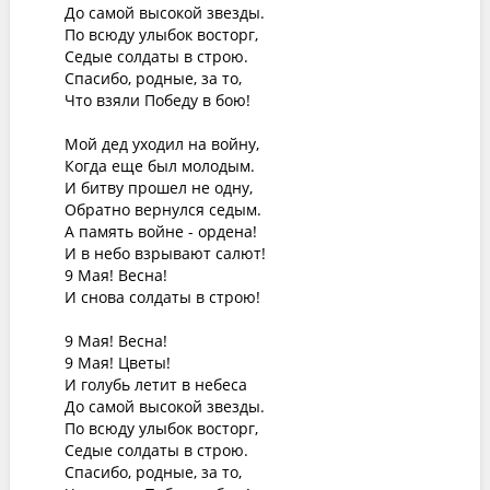
До самой высокой звезды.

По всюду улыбок восторг,

Седые солдаты в строю.

Спасибо, родные, за то,

Что взяли Победу в бою!

Мой дед уходил на войну,

Когда еще был молодым.

И битву прошел не одну,

Обратно вернулся седым.

А память войне - ордена!

И в небо взрывают салют!

9 Мая! Весна!

И снова солдаты в строю!

9 Мая! Весна!

9 Мая! Цветы!

И голубь летит в небеса

До самой высокой звезды.

По всюду улыбок восторг,

Седые солдаты в строю.

Спасибо, родные, за то,
