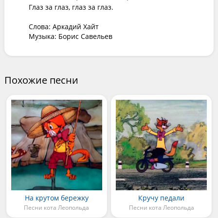
Глаз за глаз, глаз за глаз.

Слова: Аркадий Хайт

Музыка: Борис Савельев
Похожие песни
На крутом бережку
Кручу педали
Песни кота Леопольда
Песни кота Леопольда