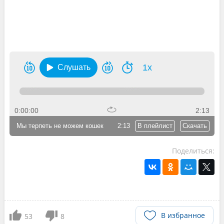
1x
Слушать
0:00:00
2:13
Мы терпеть не можем кошек
2:13
В плейлист
Скачать
Поделиться:
В избранное
53
8