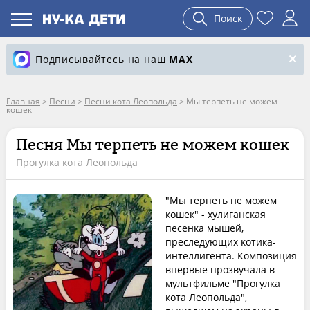
Поиск
Подписывайтесь на наш
MAX
Главная
>
Песни
>
Песни кота Леопольда
>
Мы терпеть не можем
кошек
Песня Мы терпеть не можем кошек
Прогулка кота Леопольда
"Мы терпеть не можем
кошек" - хулиганская
песенка мышей,
преследующих котика-
интеллигента. Композиция
впервые прозвучала в
мультфильме "Прогулка
кота Леопольда",