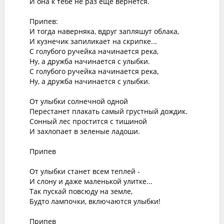
И она к тебе не раз еще вернется. 

Припев: 

И тогда наверняка, вдруг запляшут облака, 

И кузнечик запиликает на скрипке... 

С голубого ручейка начинается река, 

Ну, а дружба начинается с улыбки. 

С голубого ручейка начинается река, 

Ну, а дружба начинается с улыбки. 

От улыбки солнечной одной 

Перестанет плакать самый грустный дождик. 

Сонный лес простится с тишиной 

И захлопает в зеленые ладоши. 

Припев 

От улыбки станет всем теплей - 

И слону и даже маленькой улитке... 

Так пускай повсюду на земле, 

Будто лампочки, включаются улыбки! 

Припев