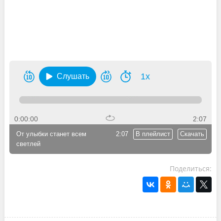
1x
Слушать
0:00:00
2:07
От улыбки станет всем
2:07
В плейлист
Скачать
светлей
Поделиться: