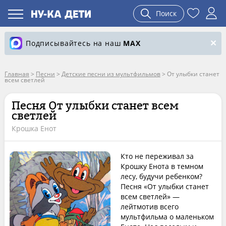
Поиск
Подписывайтесь на наш
MAX
Главная
>
Песни
>
Детские песни из мультфильмов
>
От улыбки станет
всем светлей
Песня От улыбки станет всем
светлей
Крошка Енот
Кто не переживал за
Крошку Енота в темном
лесу, будучи ребенком?
Песня «От улыбки станет
всем светлей» —
лейтмотив всего
мультфильма о маленьком