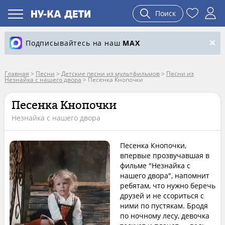
Поиск
Подписывайтесь на наш
MAX
Главная
>
Песни
>
Детские песни из мультфильмов
>
Песни из
Незнайка с нашего двора
>
Песенка Кнопочки
Песенка Кнопочки
Незнайка с нашего двора
Песенка Кнопочки,
впервые прозвучавшая в
фильме "Незнайка с
нашего двора", напомнит
ребятам, что нужно беречь
друзей и не ссориться с
ними по пустякам. Бродя
по ночному лесу, девочка