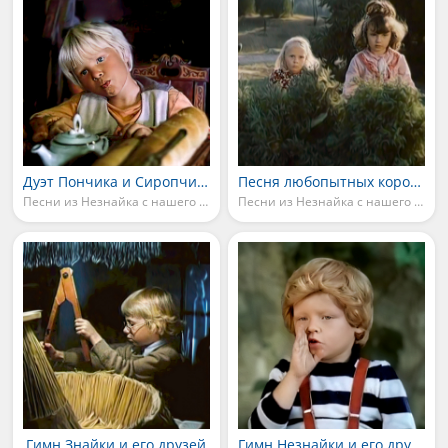
Дуэт Пончика и Сиропчика
Песня любопытных коротышек
Песни из Незнайка с нашего двора
Песни из Незнайка с нашего двора
Гимн Знайки и его друзей
Гимн Незнайки и его друзей