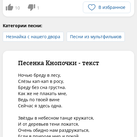
В избранное
10
1
Категории песни:
Незнайка с нашего двора
Песни из мультфильмов
Песенка Кнопочки - текст
Ночью бреду в лесу,

Слёзы кап-кап в росу,

Бреду без сна грустна.

Как же не плакать мне,

Ведь по твоей вине

Сейчас я здесь одна.

Звёзды в небесном танце кружатся,

И от деревьев тени ложатся,

Очень обидно нам раздружаться,

Если в природе мир и покой.
