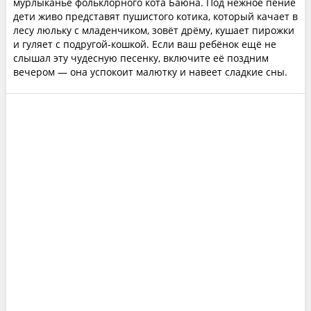
мурлыканье фольклорного кота Баюна. Под нежное пение
дети живо представят пушистого котика, который качает в
лесу люльку с младенчиком, зовёт дрёму, кушает пирожки
и гуляет с подругой-кошкой. Если ваш ребёнок ещё не
слышал эту чудесную песенку, включите её поздним
вечером — она успокоит малютку и навеет сладкие сны.