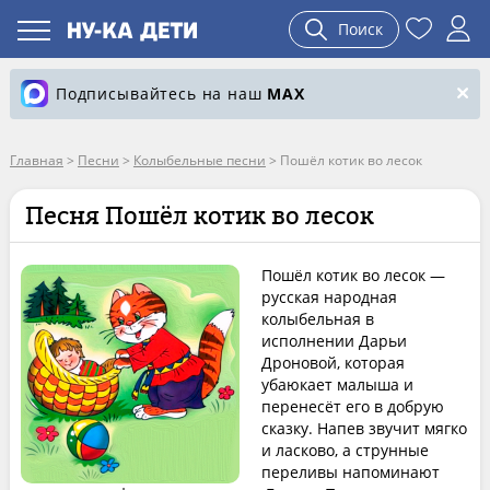
Поиск
Подписывайтесь на наш
MAX
Главная
>
Песни
>
Колыбельные песни
>
Пошёл котик во лесок
Песня Пошёл котик во лесок
Пошёл котик во лесок —
русская народная
колыбельная в
исполнении Дарьи
Дроновой, которая
убаюкает малыша и
перенесёт его в добрую
сказку. Напев звучит мягко
и ласково, а струнные
переливы напоминают