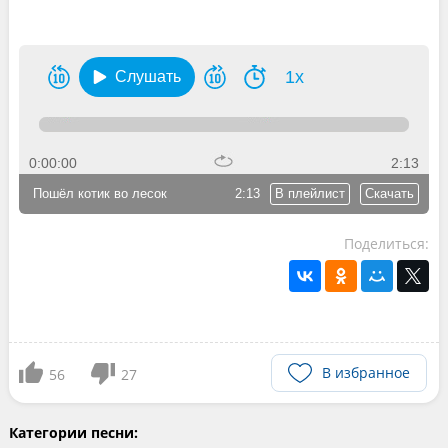
1x
Слушать
0:00:00
2:13
Пошёл котик во лесок
2:13
В плейлист
Скачать
Поделиться:
В избранное
56
27
Категории песни: