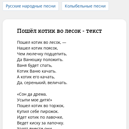
Русские народные песни
Колыбельные песни
Пошёл котик во лесок - текст
Пошел котик во лесок, —

Нашел котик поясок,

Чем люлечку подцепить,

Да Ванюшку положить.

Ваня будет спать,

Котик Ваню качать.

А котик его качать,

Да, серенький, величать.

«Сон да дрема,

Усыпи мое дитя!»

Пошел котик во торжок,

Купил себе пирожок.

Идет котик по лавочке,

Ведет киску за лапочку.

Ходят вместе они, —
