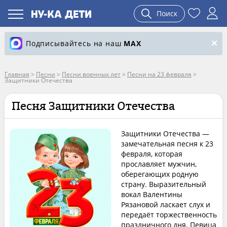
Поиск
Подписывайтесь на наш
MAX
Главная
>
Песни
>
Песни военных лет
>
Песни на 23 февраля
>
Защитники Отечества
Песня Защитники Отечества
Защитники Отечества —
замечательная песня к 23
февраля, которая
прославляет мужчин,
оберегающих родную
страну. Выразительный
вокал Валентины
Рязановой ласкает слух и
передаёт торжественность
праздничного дня. Певица