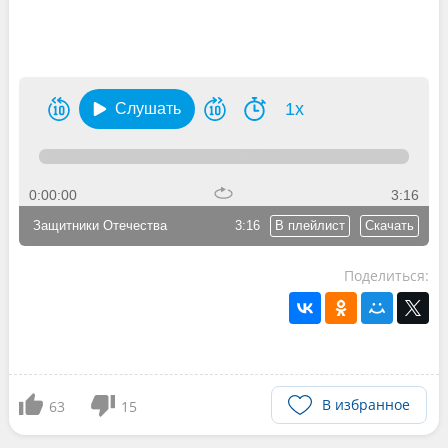
1x
Слушать
0:00:00
3:16
Защитники Отечества
3:16
В плейлист
Скачать
Поделиться:
В избранное
63
15